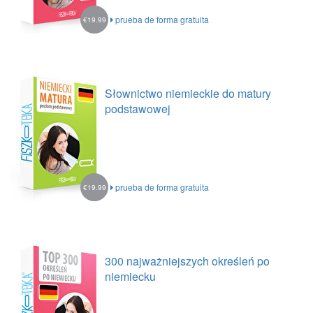
prueba de forma gratuita
€19.99
Słownictwo niemieckie do matury
podstawowej
prueba de forma gratuita
€19.99
300 najważniejszych określeń po
niemiecku