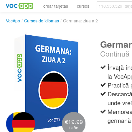
crear tarjetas
cursos
VocApp
/
Cursos de idiomas
/
Germana: ziua a 2
Germana
Continuă 
Învață î
la VocAp
Practică 
Descarcă 
unde vrei
Memorează
germană 
€19.99
/ año