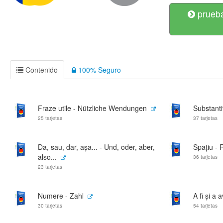
prueba
Contenido
100% Seguro
Fraze utile - Nützliche Wendungen
Substanti
25 tarjetas
37 tarjetas
Da, sau, dar, așa... - Und, oder, aber,
Spațiu -
also...
36 tarjetas
23 tarjetas
Numere - Zahl
A fi și a
30 tarjetas
54 tarjetas