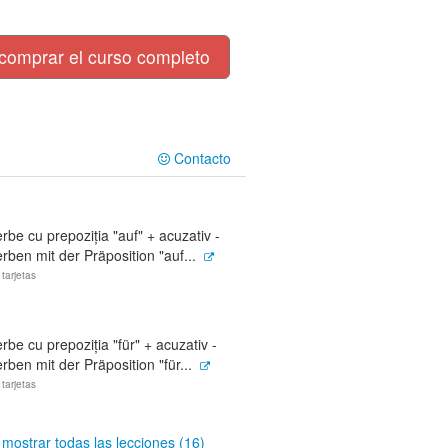
comprar el curso completo
Contacto
rbe cu prepoziția "auf" + acuzativ -
rben mit der Präposition "auf...
 tarjetas
rbe cu prepoziția "für" + acuzativ -
rben mit der Präposition "für...
 tarjetas
mostrar todas las lecciones (16)