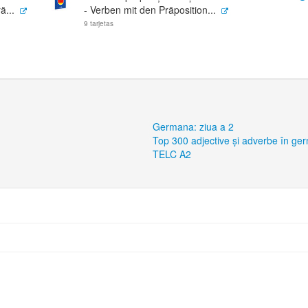
ä...
- Verben mit den Präposition...
9 tarjetas
Germana: ziua a 2
Top 300 adjective și adverbe în ge
TELC A2