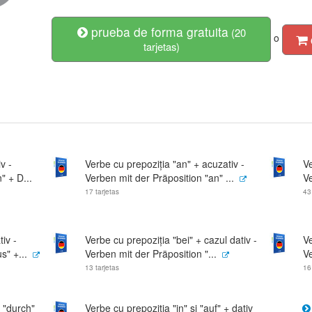
prueba de forma gratuita
(20
o
tarjetas)
v -
Verbe cu prepoziția "an" + acuzativ -
Ve
" + D...
Verben mit der Präposition "an" ...
Ve
17 tarjetas
43
iv -
Verbe cu prepoziția "bei" + cazul dativ -
Ve
s" +...
Verben mit der Präposition "...
Ve
13 tarjetas
16
 "durch"
Verbe cu prepoziția "in" și "auf" + dativ