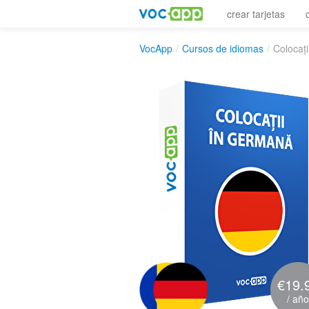
crear tarjetas
VocApp
/
Cursos de idiomas
/
Colocaț
€19.
/ año