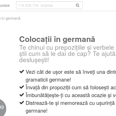
cursos
ii în germană
Colocații în germană
Te chinui cu prepozițiile și verbe
știi cum să le dai de cap? Te ajut
deslușești!
Vezi cât de ușor este să înveți una dintre
gramaticii germane!
Învață din propoziții cum să folosești a
Îmbunătățește-ți cu această ocazie și v
Distrează-te și memorează cu ușurință v
99
germane!