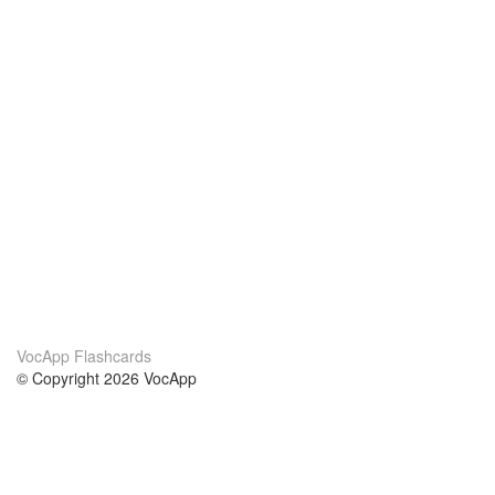
VocApp Flashcards
© Copyright 2026 VocApp
02-798 Mielczarskiego 8/58
Warsaw, Poland (EU)