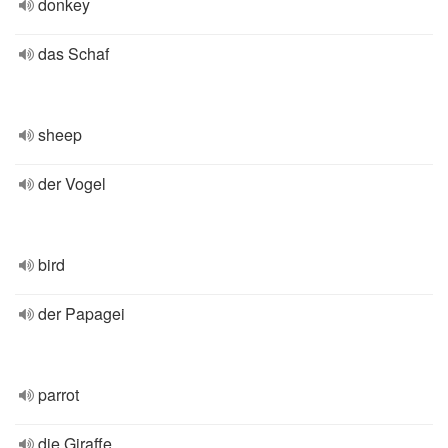
donkey
das Schaf
sheep
der Vogel
bird
der Papagei
parrot
die Giraffe