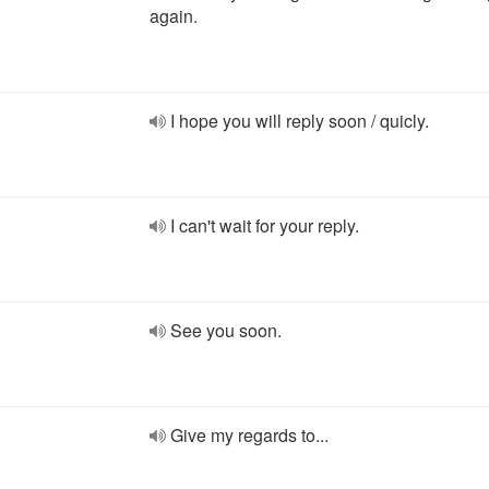
again.
I hope you will reply soon / quicly.
I can't wait for your reply.
See you soon.
Give my regards to...