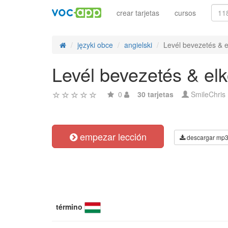
crear tarjetas
cursos
języki obce
angielski
Levél bevezetés & 
Levél bevezetés & el
0
30 tarjetas
SmileChris
empezar lección
descargar mp
término