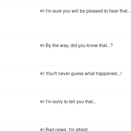
I'm sure you will be pleased to hear that...
By the way, did you know that...?
You'll never guess what happened...!
I'm sorry to tell you that...
Bad news. I'm afraid.