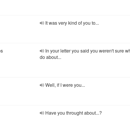
It was very kind of you to...
os
In your letter you said you weren't sure w
do about...
Well, if I were you...
Have you throught about...?