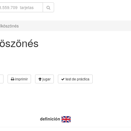
elköszönés
köszönés
3
imprimir
jugar
test de práctica
definición