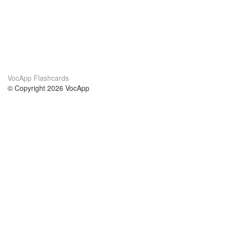
VocApp Flashcards
© Copyright 2026 VocApp
02-798 Mielczarskiego 8/58
Warsaw, Poland (EU)
Acerca de Nosotros
condiciones
nuestro equipo
100% Garantía