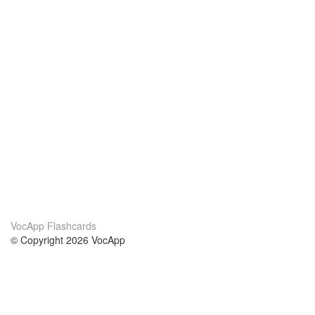
VocApp Flashcards
© Copyright 2026 VocApp
02-798 Mielczarskiego 8/58
Warsaw, Poland (EU)