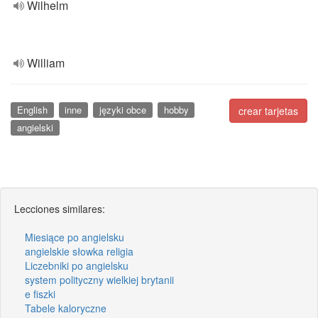
Wilhelm
William
English
inne
języki obce
hobby
crear tarjetas
angielski
Lecciones similares:
Miesiące po angielsku
angielskie słowka religia
Liczebniki po angielsku
system polityczny wielkiej brytanii
e fiszki
Tabele kaloryczne