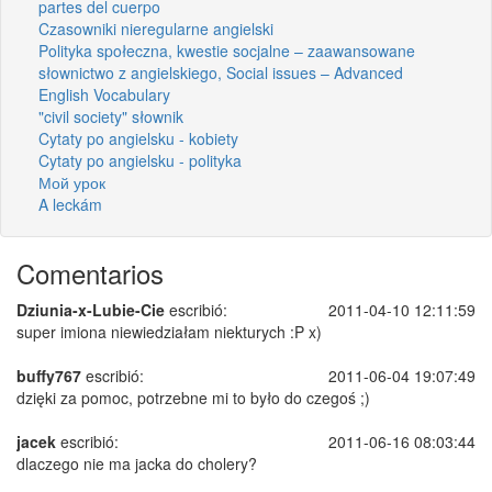
partes del cuerpo
Czasowniki nieregularne angielski
Polityka społeczna, kwestie socjalne – zaawansowane
słownictwo z angielskiego, Social issues – Advanced
English Vocabulary
"civil society" słownik
Cytaty po angielsku - kobiety
Cytaty po angielsku - polityka
Мой урок
A leckám
Comentarios
Dziunia-x-Lubie-Cie
escribió:
2011-04-10 12:11:59
super imiona niewiedziałam niekturych :P x)
buffy767
escribió:
2011-06-04 19:07:49
dzięki za pomoc, potrzebne mi to było do czegoś ;)
jacek
escribió:
2011-06-16 08:03:44
dlaczego nie ma jacka do cholery?