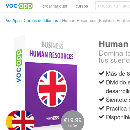
crear tarjetas
cursos
VocApp
/
Cursos de idiomas
/
Human Resources (Business English
Human 
Domina to
tus sueño
Más de 80
Dividido 
desarrollo
Sientete 
Practica 
Disponibl
€19.99
/ año