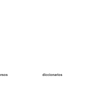
ursos
diccionarios
tudio inglés
tudio alemán
tudio francés
tudio ruso
tudio noruego
tudio sueco