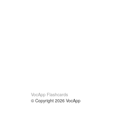
VocApp Flashcards
© Copyright 2026 VocApp
02-798 Mielczarskiego 8/58
Warsaw, Poland (EU)