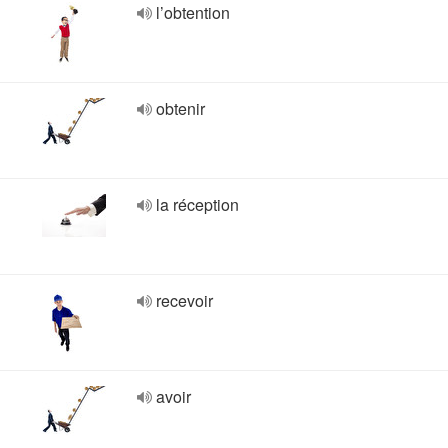
l’obtention
obtenir
la réception
recevoir
avoir