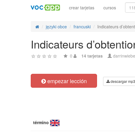
crear tarjetas
cursos
języki obce
francuski
Indicateurs d’obtent
Indicateurs d’obtentio
0
14 tarjetas
darrinwieb
empezar lección
descargar mp
término