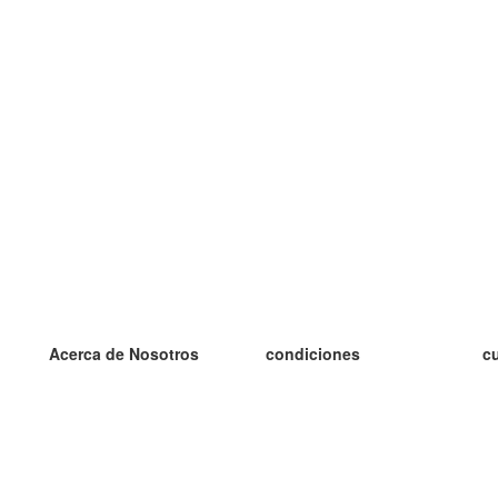
Acerca de Nosotros
condiciones
c
nuestro equipo
100% Garantía
es
blog
política de privacidad
es
prácticas Erasmus+
condiciones
es
prácticas a distancia
GDPR
es
es
Contacto
Más
es