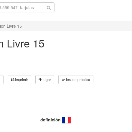
ion Livre 15
n Livre 15
e
3
imprimir
jugar
test de práctica
definición