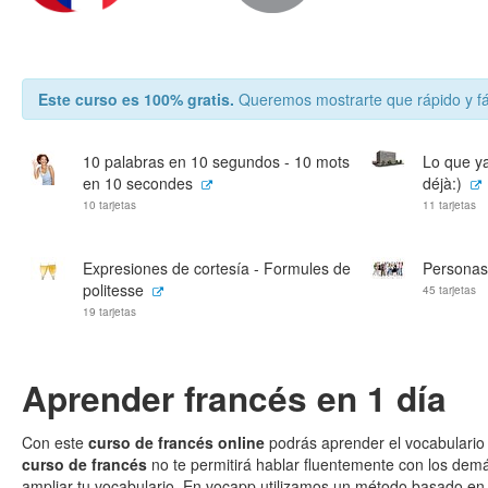
Este curso es 100% gratis.
Queremos mostrarte que rápido y fá
10 palabras en 10 segundos - 10 mots
Lo que ya
en 10 secondes
déjà:)
10 tarjetas
11 tarjetas
Expresiones de cortesía - Formules de
Personas
politesse
45 tarjetas
19 tarjetas
Aprender francés en 1 día
Con este
curso de francés online
podrás aprender el vocabulario 
curso de francés
no te permitirá hablar fluentemente con los demá
ampliar tu vocabulario. En vocapp utilizamos un método basado en 