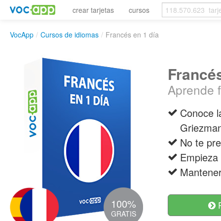
crear tarjetas
cursos
VocApp
/
Cursos de idiomas
/
Francés en 1 día
Francés
Aprende 
Conoce l
Griezma
No te pre
Empieza 
Mantener
100%
R
GRATIS