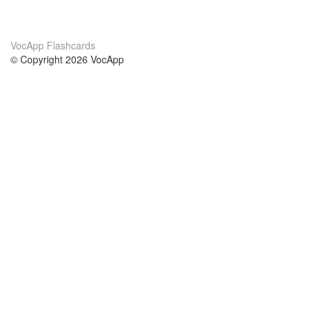
VocApp Flashcards
© Copyright 2026 VocApp
02-798 Mielczarskiego 8/58
Warsaw, Poland (EU)
Acerca de Nosotros
condiciones
nuestro equipo
100% Garantía
blog
política de privacidad
prácticas Erasmus+
condiciones
prácticas a distancia
GDPR
Contacto