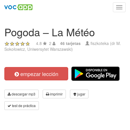
Toggl
navig
Pogoda – La Météo
4.8
2
46 tarjetas
fiszkoteka (dr M.
Sokołowicz, Uniwersytet Warszawski)
empezar lección
descargar mp3
imprimir
jugar
test de práctica