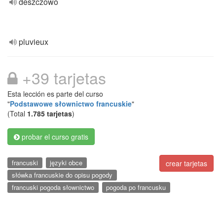
deszczowo
pluvieux
+39 tarjetas
Esta lección es parte del curso
"
Podstawowe słownictwo francuskie
"
(Total
1.785 tarjetas
)
probar el curso gratis
francuski
języki obce
crear tarjetas
słówka francuskie do opisu pogody
francuski pogoda słownictwo
pogoda po francusku