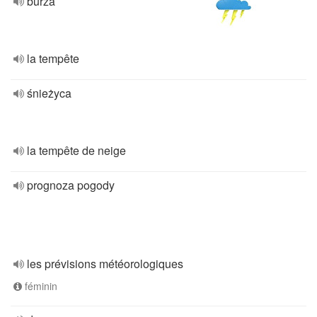
burza
la tempête
śnieżyca
la tempête de neige
prognoza pogody
les prévisions météorologiques
féminin