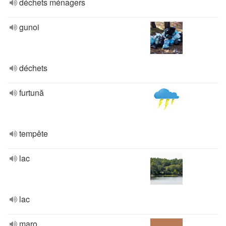
déchets ménagers
gunoi
déchets
furtună
tempête
lac
lac
maro