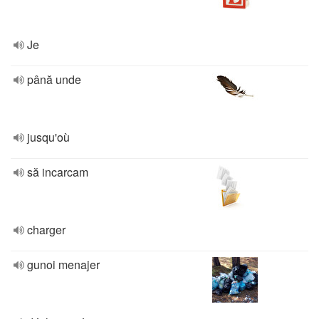
Je
până unde
jusqu'où
să incarcam
charger
gunoi menajer