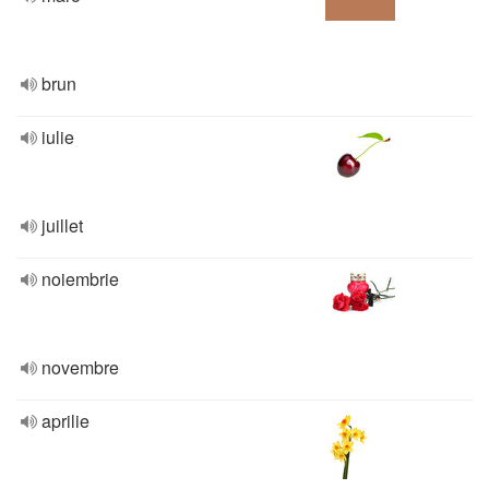
brun
iulie
juillet
noiembrie
novembre
aprilie