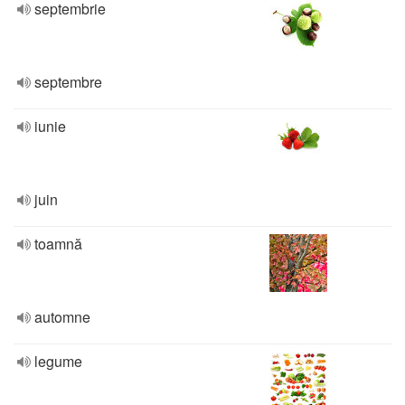
septembrie
septembre
iunie
juin
toamnă
automne
legume