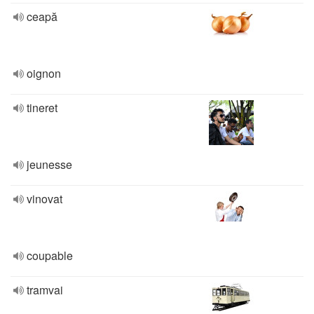
ceapă
oignon
tineret
jeunesse
vinovat
coupable
tramvai