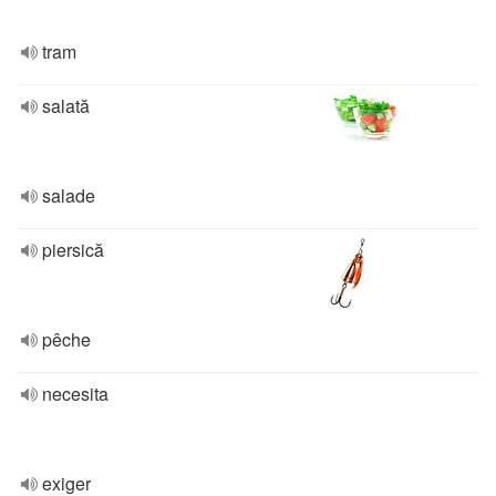
tram
salată
salade
piersică
pêche
necesita
exiger