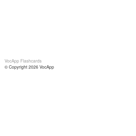
VocApp Flashcards
© Copyright 2026 VocApp
02-798 Mielczarskiego 8/58
Warsaw, Poland (EU)