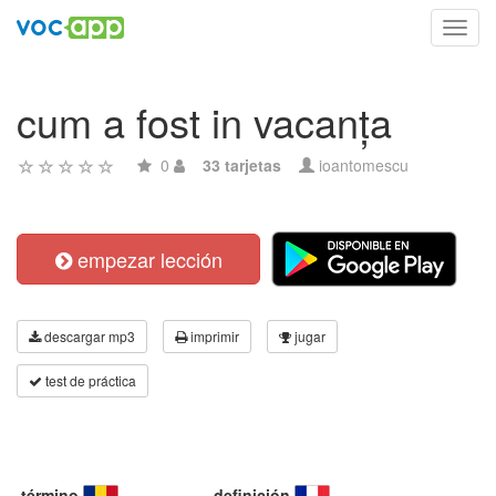
Toggl
navig
cum a fost in vacanța
0
33 tarjetas
ioantomescu
empezar lección
descargar mp3
imprimir
jugar
test de práctica
término
definición