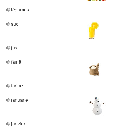
légumes
suc
jus
făină
farine
ianuarie
janvier