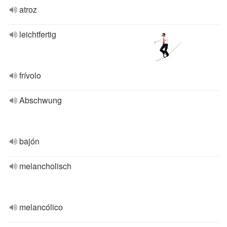
atroz
leichtfertig
frívolo
Abschwung
bajón
melancholisch
melancólico