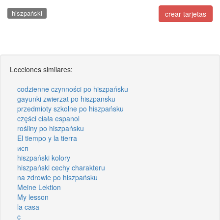
hiszpański
crear tarjetas
Lecciones similares:
codzienne czynności po hiszpańsku
gayunki zwierzat po hiszpansku
przedmioty szkolne po hiszpańsku
części ciała espanol
rośliny po hiszpańsku
El tiempo y la tierra
исп
hiszpański kolory
hiszpański cechy charakteru
na zdrowie po hiszpańsku
Meine Lektion
My lesson
la casa
c