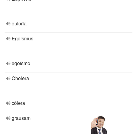
euforia
Egoismus
egoísmo
Cholera
cólera
grausam