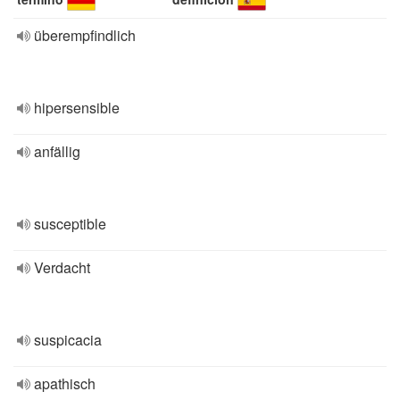
überempfindlich
hipersensible
anfällig
susceptible
Verdacht
suspicacia
apathisch