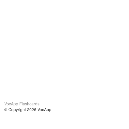
VocApp Flashcards
© Copyright 2026 VocApp
02-798 Mielczarskiego 8/58
Warsaw, Poland (EU)