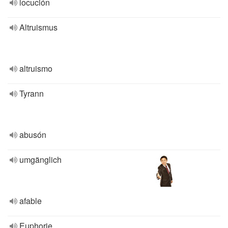
locución
Altruismus
altruismo
Tyrann
abusón
umgänglich
afable
Euphorie