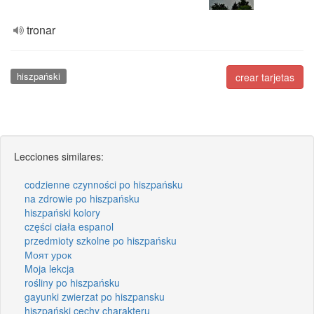
tronar
hiszpański
crear tarjetas
Lecciones similares:
codzienne czynności po hiszpańsku
na zdrowie po hiszpańsku
hiszpański kolory
części ciała espanol
przedmioty szkolne po hiszpańsku
Моят урок
Moja lekcja
rośliny po hiszpańsku
gayunki zwierzat po hiszpansku
hiszpański cechy charakteru