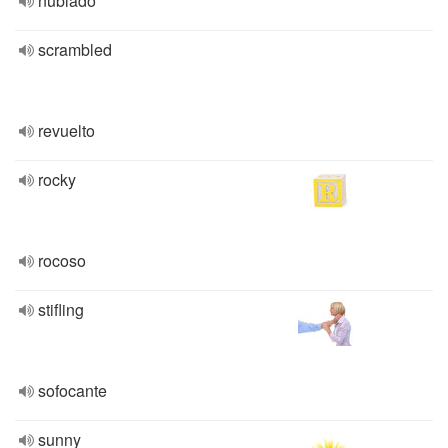
nublado
scrambled
revuelto
rocky
rocoso
stifling
sofocante
sunny