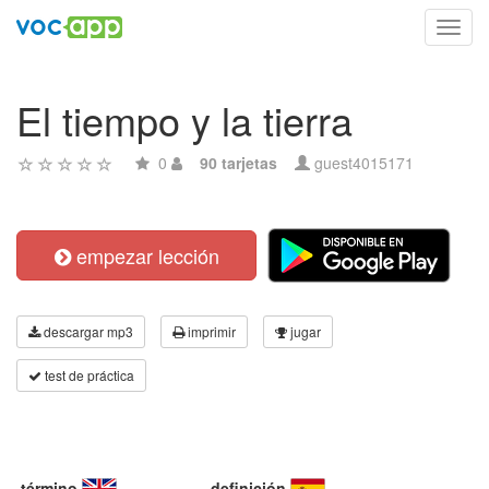
Toggl
navig
El tiempo y la tierra
0
90 tarjetas
guest4015171
empezar lección
descargar mp3
imprimir
jugar
test de práctica
término
definición