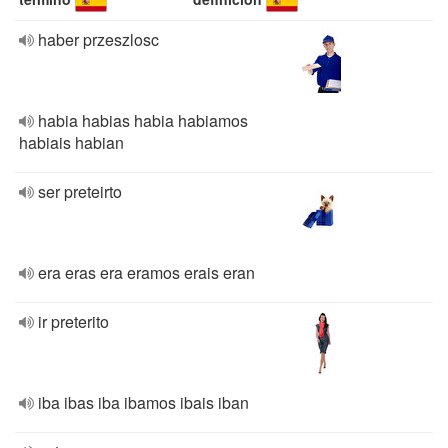
haber przeszlosc
habia habias habia habiamos
habiais habian
ser preteirto
era eras era eramos erais eran
ir preterito
iba ibas iba ibamos ibais iban