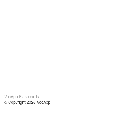
VocApp Flashcards
© Copyright 2026 VocApp
02-798 Mielczarskiego 8/58
Warsaw, Poland (EU)