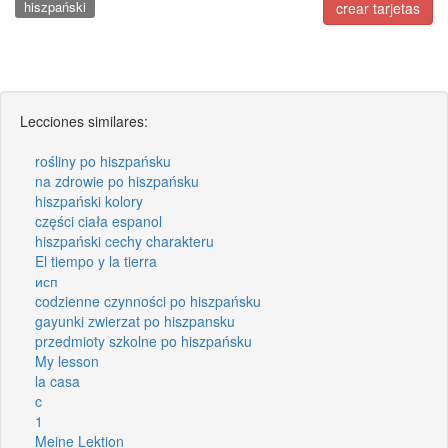
hiszpański
crear tarjetas
Lecciones similares:
rośliny po hiszpańsku
na zdrowie po hiszpańsku
hiszpański kolory
części ciała espanol
hiszpański cechy charakteru
El tiempo y la tierra
исп
codzienne czynności po hiszpańsku
gayunki zwierzat po hiszpansku
przedmioty szkolne po hiszpańsku
My lesson
la casa
c
1
Meine Lektion