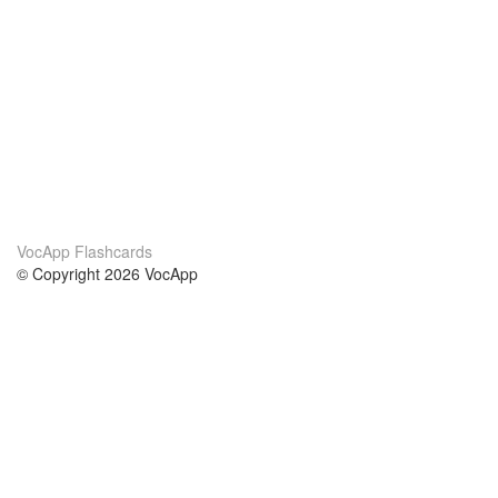
VocApp Flashcards
© Copyright 2026 VocApp
02-798 Mielczarskiego 8/58
Warsaw, Poland (EU)