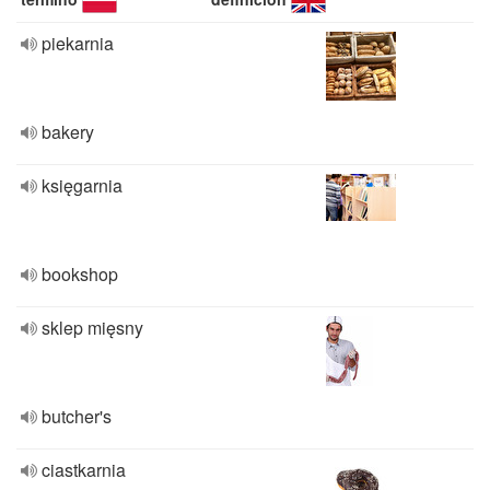
piekarnia
bakery
księgarnia
bookshop
sklep mięsny
butcher's
ciastkarnia