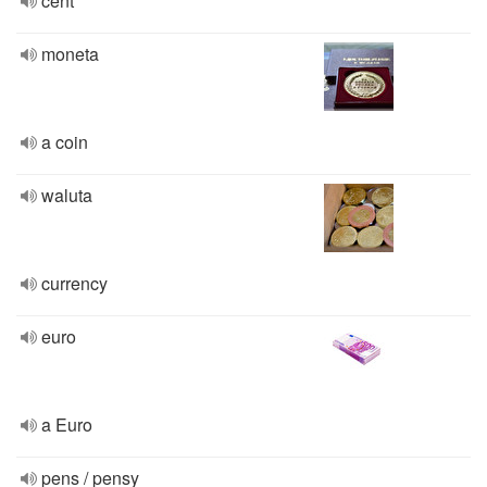
cent
moneta
a coin
waluta
currency
euro
a Euro
pens / pensy