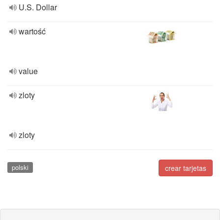
U.S. Dollar
wartość
value
zloty
zloty
polski
crear tarjetas