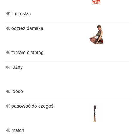
I'm a size
odzież damska
female clothing
luźny
loose
pasować do czegoś
match