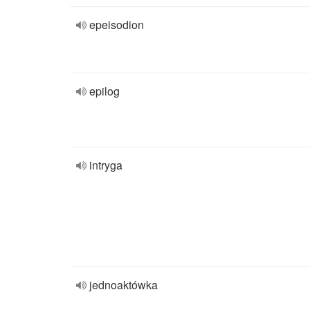
epeisodion
epilog
intryga
jednoaktówka