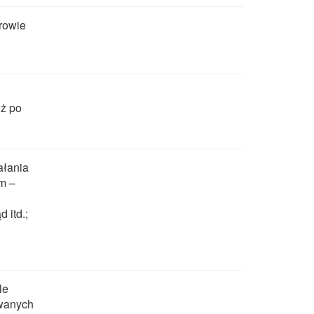
erowie
uż po
ałania
m –
 itd.;
le
owanych