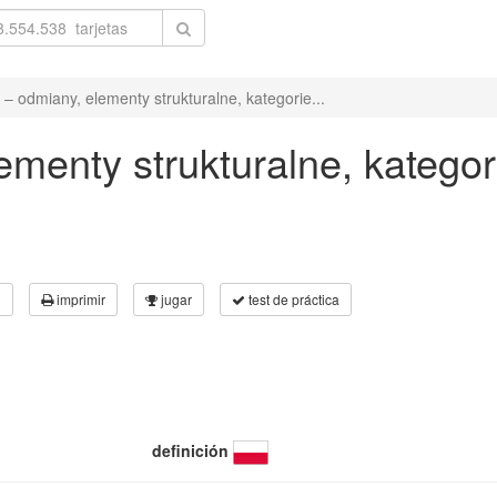
– odmiany, elementy strukturalne, kategorie...
menty strukturalne, kategor
3
imprimir
jugar
test de práctica
definición