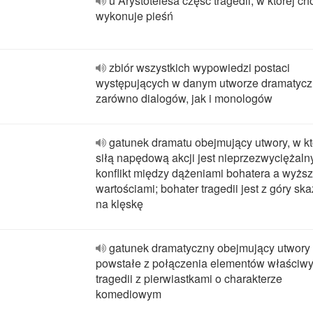
u Arystotelesa część tragedii, w której ch
wykonuje pieśń
zbiór wszystkich wypowiedzi postaci
występujących w danym utworze dramatyc
zarówno dialogów, jak i monologów
gatunek dramatu obejmujący utwory, w k
siłą napędową akcji jest nieprzezwyciężaln
konflikt między dążeniami bohatera a wyżs
wartościami; bohater tragedii jest z góry sk
na klęskę
gatunek dramatyczny obejmujący utwory
powstałe z połączenia elementów właściw
tragedii z pierwiastkami o charakterze
komediowym