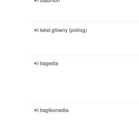
stasimon
tekst główny (polilog)
tragedia
tragikomedia