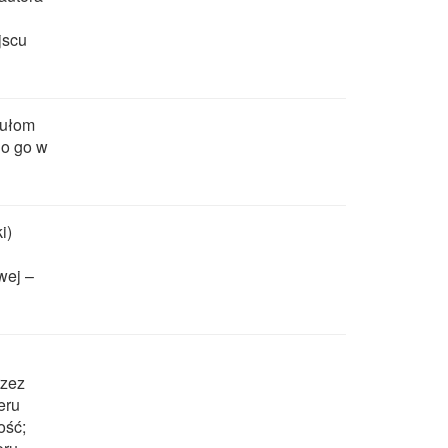
jscu
gułom
no go w
i)
wej –
rzez
eru
ość;