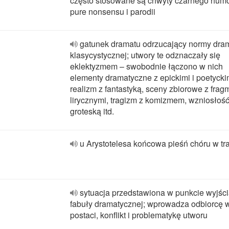
często stosowane są chwyty czarnego humo
pure nonsensu i parodii
gatunek dramatu odrzucający normy dram
klasycystycznej; utwory te odznaczały się
eklektyzmem – swobodnie łączono w nich
elementy dramatyczne z epickimi i poetycki
realizm z fantastyką, sceny zbiorowe z fra
lirycznymi, tragizm z komizmem, wzniosłość
groteską itd.
u Arystotelesa końcowa pieśń chóru w tr
sytuacja przedstawiona w punkcie wyjśc
fabuły dramatycznej; wprowadza odbiorcę w
postaci, konflikt i problematykę utworu