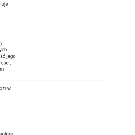
muje
my
ych
ość jego
reści,
tu
dzi w
e
autora