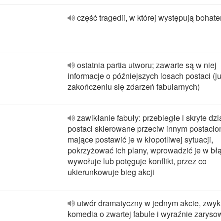
część tragedii, w której występują bohat
ostatnia partia utworu; zawarte są w niej
informacje o późniejszych losach postaci (j
zakończeniu się zdarzeń fabularnych)
zawikłanie fabuły: przebiegłe i skryte dzi
postaci skierowane przeciw innym postacio
mające postawić je w kłopotliwej sytuacji,
pokrzyżować ich plany, wprowadzić je w błąd
wywołuje lub potęguje konflikt, przez co
ukierunkowuje bieg akcji
utwór dramatyczny w jednym akcie, zwyk
komedia o zwartej fabule i wyraźnie zarys