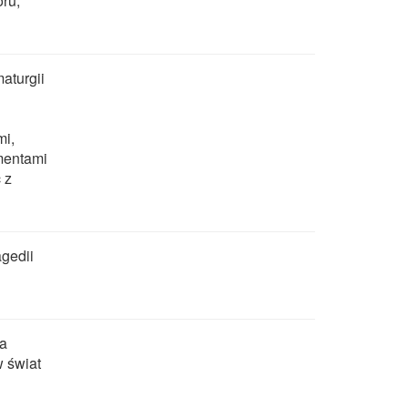
ru,
aturgii
mi,
gmentami
 z
agedii
ia
 świat