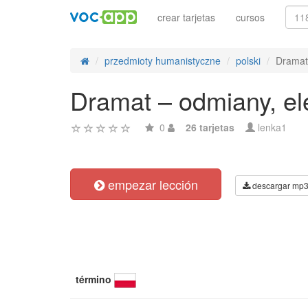
crear tarjetas
cursos
przedmioty humanistyczne
polski
Dramat 
Dramat – odmiany, ele
0
26 tarjetas
lenka1
empezar lección
descargar mp
término