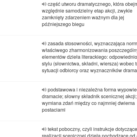
część utworu dramatycznego, która obej
względnie samodzielny etap akcji, zwykle
zamknięty zdarzeniem ważnym dla jej
późniejszego biegu
zasada stosowności, wyznaczająca nor
właściwego zharmonizowania poszczególn
elementów dzieła literackiego: odpowiedni
stylu (słownictwa, składni, wiersza) wobec t
sytuacji odbiorcy oraz wyznaczników drama
podstawowa i niezależna forma wypowie
dramacie; słowny składnik scenicznej akcji;
wymiana zdań między co najmniej dwiema
postaciami
tekst poboczny, czyli instrukcje dotycząc
realizacji scenicznej dzieła pochodzące od 