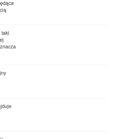
będąca
cią
taki
ej
yznacza
jny
ajduje