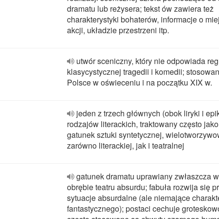
dramatu lub reżysera; tekst ów zawiera też
charakterystyki bohaterów, informacje o mie
akcji, układzie przestrzeni itp.
utwór sceniczny, który nie odpowiada re
klasycystycznej tragedii i komedii; stosowa
Polsce w oświeceniu i na początku XIX w.
jeden z trzech głównych (obok liryki i epik
rodzajów literackich, traktowany często jako
gatunek sztuki syntetycznej, wielotworzywo
zarówno literackiej, jak i teatralnej
gatunek dramatu uprawiany zwłaszcza w
obrębie teatru absurdu; fabuła rozwija się p
sytuacje absurdalne (ale niemające charakt
fantastycznego); postaci cechuje groteskow