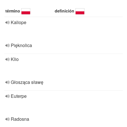
término
definición
Kaliope
Pięknolica
Klio
Głosząca sławę
Euterpe
Radosna