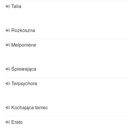
Talia
Rozkoszna
Melpomene
Śpiewająca
Terpsychora
Kochająca taniec
Erato