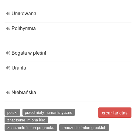
Umiłowana
Polihymnia
Bogata w pieśni
Urania
Niebiańska
polski
przedmioty humanistyczne
crear tarjetas
znaczenie imiona klio
znaczenie imion po grecku
znaczenie imion greckich