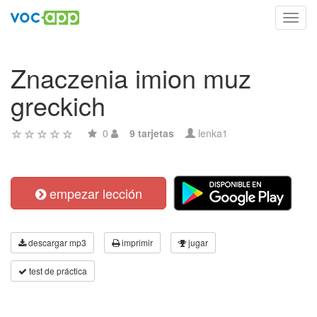
Toggl
navig
Znaczenia imion muz
greckich
0
9 tarjetas
lenka1
empezar lección
descargar mp3
imprimir
jugar
test de práctica