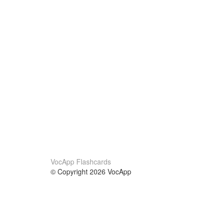
VocApp Flashcards
© Copyright 2026 VocApp
02-798 Mielczarskiego 8/58
Warsaw, Poland (EU)