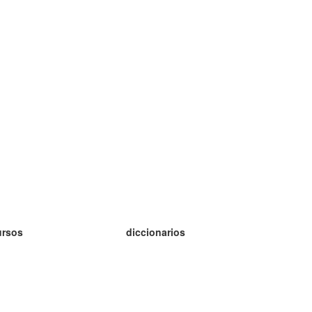
ursos
diccionarios
tudio inglés
tudio alemán
tudio francés
tudio ruso
tudio noruego