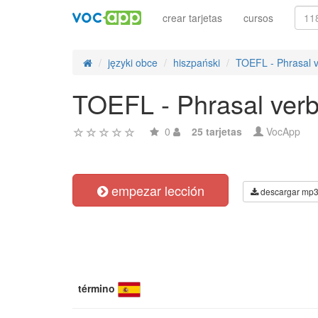
crear tarjetas
cursos
języki obce
hiszpański
TOEFL - Phrasal 
TOEFL - Phrasal verb
0
25 tarjetas
VocApp
empezar lección
descargar mp
término