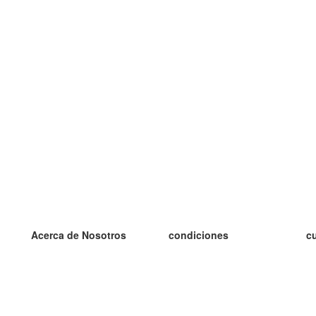
Acerca de Nosotros
condiciones
c
nuestro equipo
100% Garantía
es
blog
política de privacidad
es
prácticas Erasmus+
condiciones
es
prácticas a distancia
GDPR
es
es