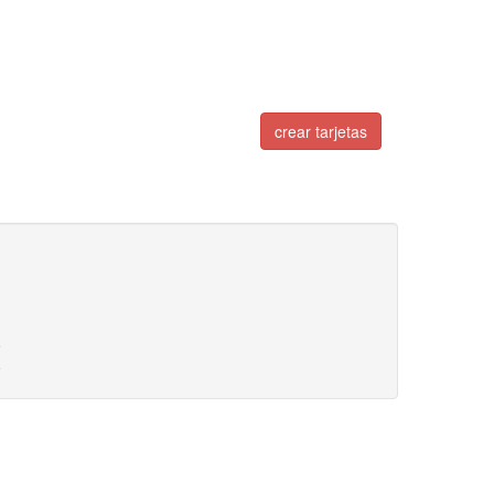
crear tarjetas
5
5