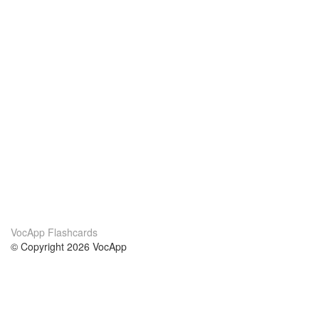
VocApp Flashcards
© Copyright 2026 VocApp
02-798 Mielczarskiego 8/58
Warsaw, Poland (EU)