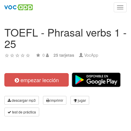
Toggl
navig
TOEFL - Phrasal verbs 1 -
25
0
25 tarjetas
VocApp
empezar lección
descargar mp3
imprimir
jugar
test de práctica