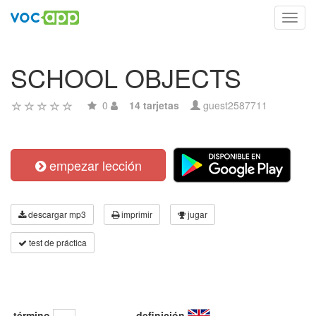
Toggl
navig
SCHOOL OBJECTS
0
14 tarjetas
guest2587711
empezar lección
descargar mp3
imprimir
jugar
test de práctica
término
definición