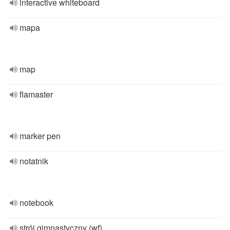
interactive whiteboard
mapa
map
flamaster
marker pen
notatnik
notebook
strój gimnastyczny (wf)