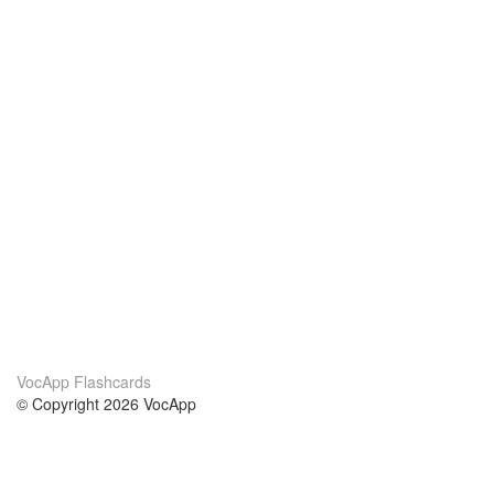
VocApp Flashcards
© Copyright 2026 VocApp
02-798 Mielczarskiego 8/58
Warsaw, Poland (EU)