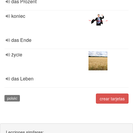
das Prozent
koniec
das Ende
życie
das Leben
polski
crear tarjetas
Lecciones similares: