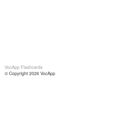
VocApp Flashcards
© Copyright 2026 VocApp
02-798 Mielczarskiego 8/58
Warsaw, Poland (EU)