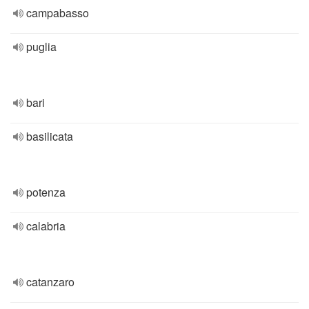
campabasso
puglia
bari
basilicata
potenza
calabria
catanzaro