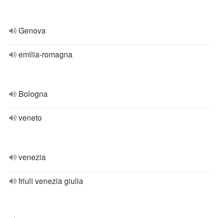
Genova
emilia-romagna
Bologna
veneto
venezia
friuli venezia giulia