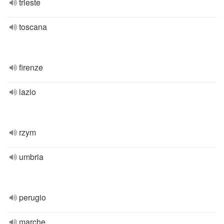
trieste
toscana
firenze
lazio
rzym
umbria
perugio
marche