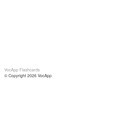
VocApp Flashcards
© Copyright 2026 VocApp
02-798 Mielczarskiego 8/58
Warsaw, Poland (EU)