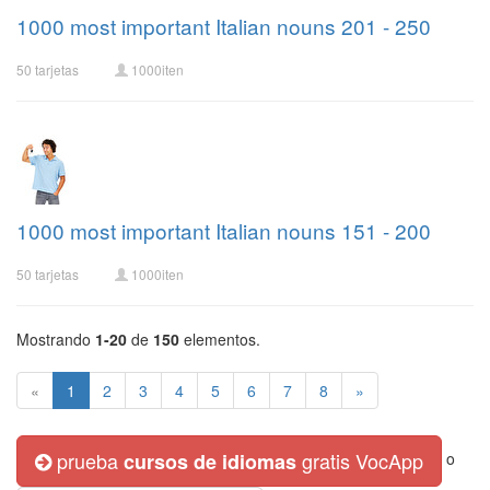
1000 most important Italian nouns 201 - 250
50 tarjetas
1000iten
1000 most important Italian nouns 151 - 200
50 tarjetas
1000iten
Mostrando
1-20
de
150
elementos.
«
1
2
3
4
5
6
7
8
»
prueba
gratis VocApp
cursos de idiomas
o