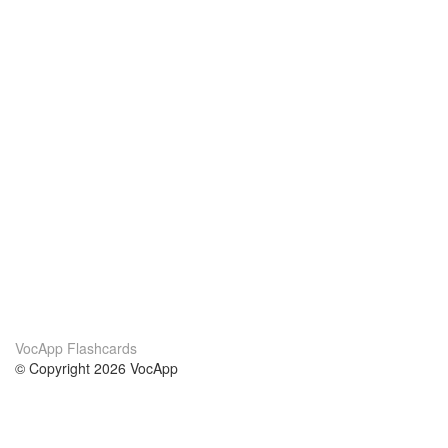
VocApp Flashcards
© Copyright 2026 VocApp
02-798 Mielczarskiego 8/58
Warsaw, Poland (EU)