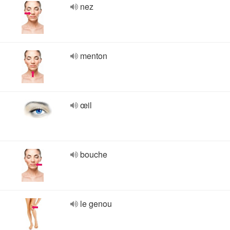
nez
menton
œil
bouche
le genou