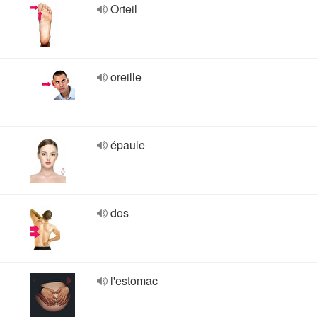
Orteil
oreille
épaule
dos
l'estomac