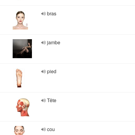
bras
jambe
pied
Tête
cou