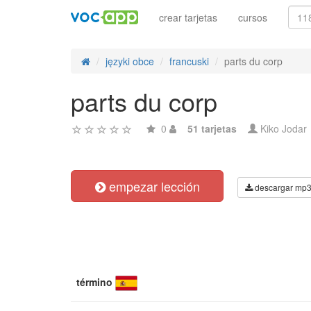
crear tarjetas
cursos
języki obce
francuski
parts du corp
parts du corp
0
51 tarjetas
Kiko Jodar
empezar lección
descargar mp
término