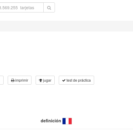
3
imprimir
jugar
test de práctica
definición