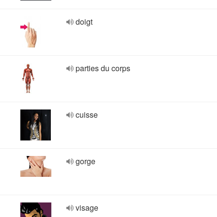
doigt
parties du corps
cuisse
gorge
visage