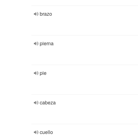
brazo
pierna
pie
cabeza
cuello