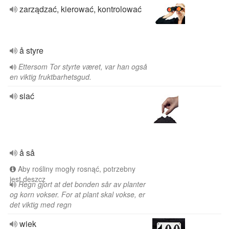
zarządzać, kierować, kontrolować
å styre
Ettersom Tor styrte været, var han også
en viktig fruktbarhetsgud.
siać
å så
Aby rośliny mogły rosnąć, potrzebny
jest deszcz
Regn gjort at det bonden sår av planter
og korn vokser. For at plant skal vokse, er
det viktig med regn
wiek