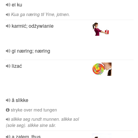
ei ku
Kua ga næring til Yme, jotnen.
karmić; odżywianie
gi næring; næring
lizać
å slikke
stryke over med tungen
slikke seg rundt munnen. slikke sol
(sole seg). slikke sine sår.
a zatem, thus