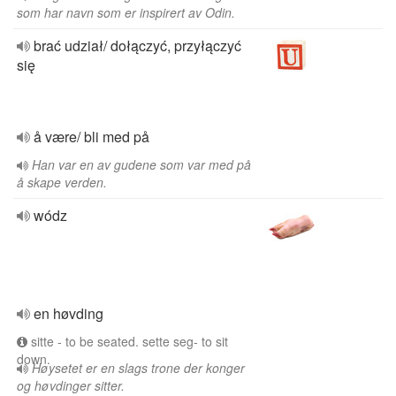
som har navn som er inspirert av Odin.
brać udział/ dołączyć, przyłączyć
się
å være/ bli med på
Han var en av gudene som var med på
å skape verden.
wódz
en høvding
sitte - to be seated. sette seg- to sit
down.
Høysetet er en slags trone der konger
og høvdinger sitter.