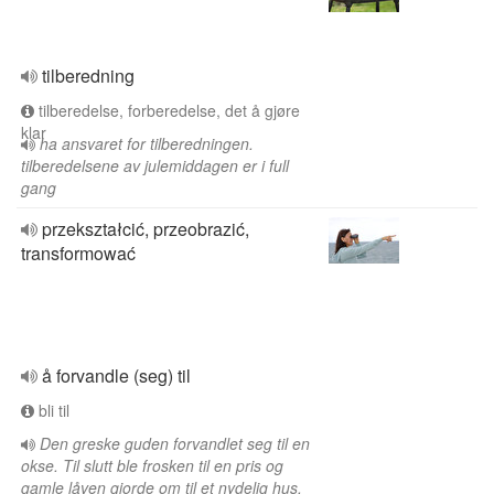
tilberedning
tilberedelse, forberedelse, det å gjøre
klar
ha ansvaret for tilberedningen.
tilberedelsene av julemiddagen er i full
gang
przekształcić, przeobrazić,
transformować
å forvandle (seg) til
bli til
Den greske guden forvandlet seg til en
okse. Til slutt ble frosken til en pris og
gamle låven gjorde om til et nydelig hus.