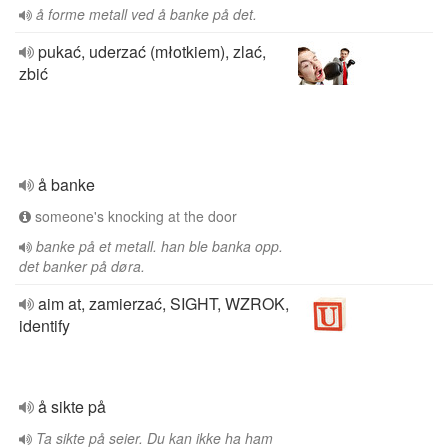
å forme metall ved å banke på det.
pukać, uderzać (młotkiem), zlać,
zbić
å banke
someone's knocking at the door
banke på et metall. han ble banka opp.
det banker på døra.
aim at, zamierzać, SIGHT, WZROK,
identify
å sikte på
Ta sikte på seier. Du kan ikke ha ham