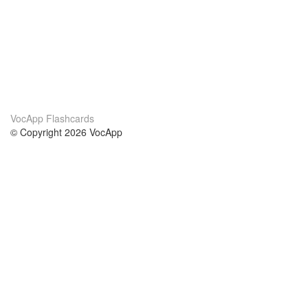
VocApp Flashcards
© Copyright 2026 VocApp
02-798 Mielczarskiego 8/58
Warsaw, Poland (EU)
Acerca de Nosotros
condiciones