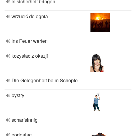
in sicherheit bringen
wrzucić do ognia
ins Feuer werfen
kozystac z okazji
Die Gelegenheit beim Schopfe
bystry
scharfsinnig
podpalac