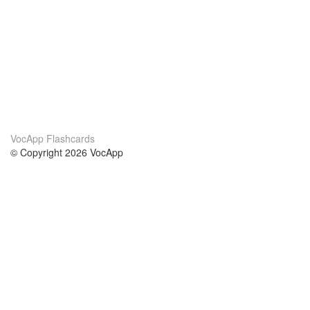
VocApp Flashcards
© Copyright 2026 VocApp
02-798 Mielczarskiego 8/58
Warsaw, Poland (EU)