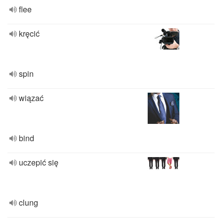
flee
kręcić
spin
wiązać
bind
uczepić się
clung