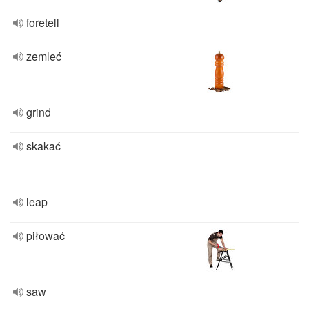
foretell
zemleć
grind
skakać
leap
piłować
saw