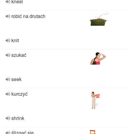
kneel
robić na drutach
knit
szukać
seek
kurczyć
shrink
ślizgać się