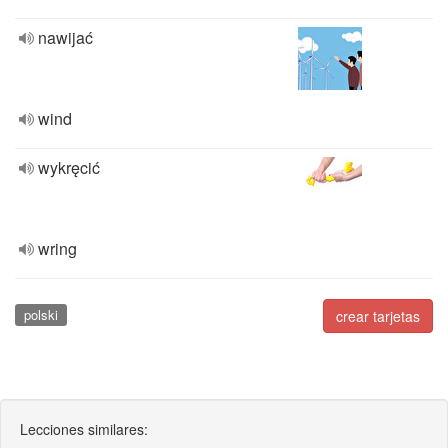
nawijać
wind
wykręcić
wring
polski
crear tarjetas
Lecciones similares: