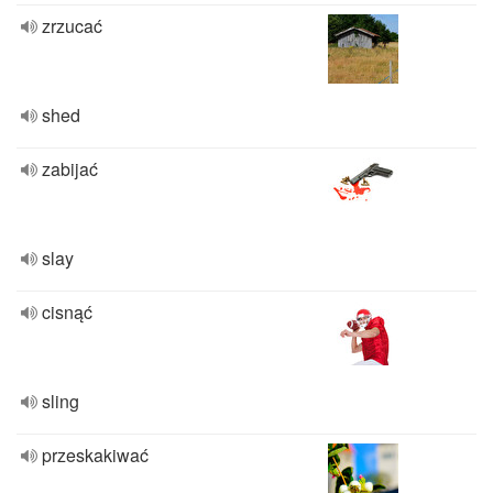
zrzucać
shed
zabijać
slay
cisnąć
sling
przeskakiwać