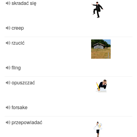
skradać się
creep
rzucić
fling
opuszczać
forsake
przepowiadać