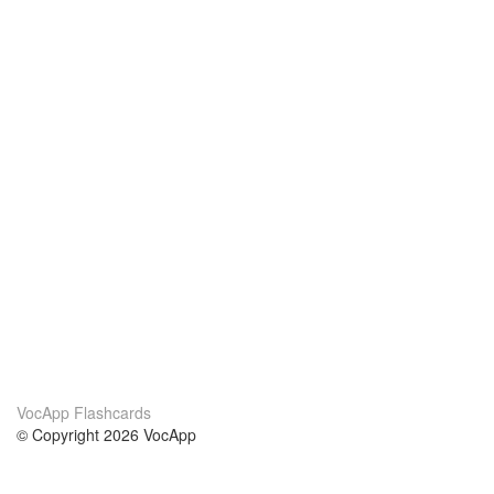
VocApp Flashcards
© Copyright 2026 VocApp
02-798 Mielczarskiego 8/58