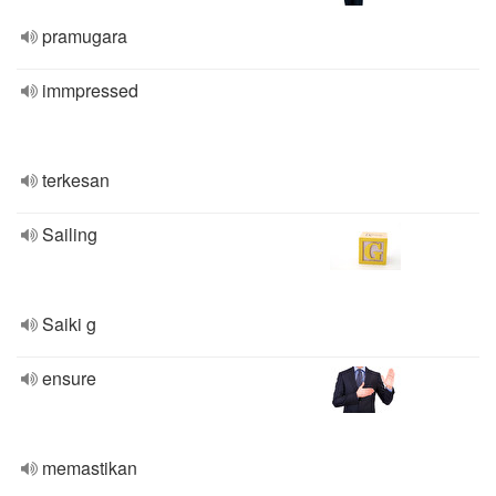
pramugara
immpressed
terkesan
Sailing
Saiki g
ensure
memastikan