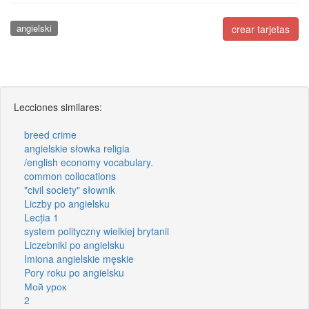
angielski
crear tarjetas
Lecciones similares:
breed crime
angielskie słowka religia
/english economy vocabulary.
common collocations
"civil society" słownik
Liczby po angielsku
Lecția 1
system polityczny wielkiej brytanii
Liczebniki po angielsku
Imiona angielskie męskie
Pory roku po angielsku
Мой урок
2