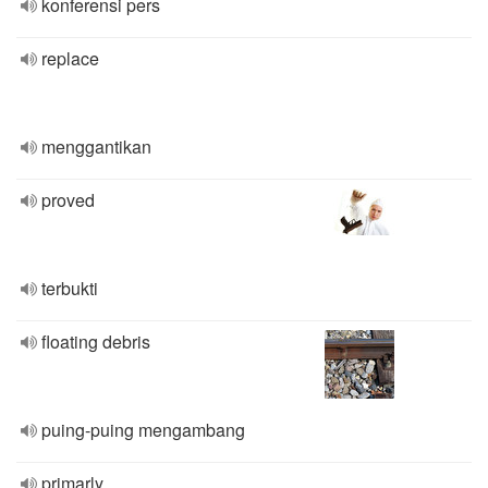
konferensi pers
replace
menggantikan
proved
terbukti
floating debris
puing-puing mengambang
primarly