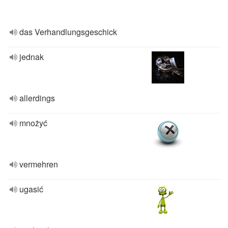
das Verhandlungsgeschick
jednak
allerdings
mnożyć
vermehren
ugasić