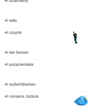
szlachetny
edle
czujnik
der Sensor
pozaziemskie
außerirdischen
nonsens, bzdura