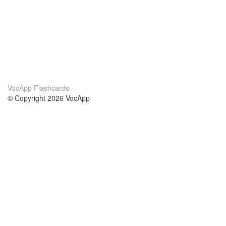
VocApp Flashcards
© Copyright 2026 VocApp
02-798 Mielczarskiego 8/58
Warsaw, Poland (EU)
Acerca de Nosotros
condiciones