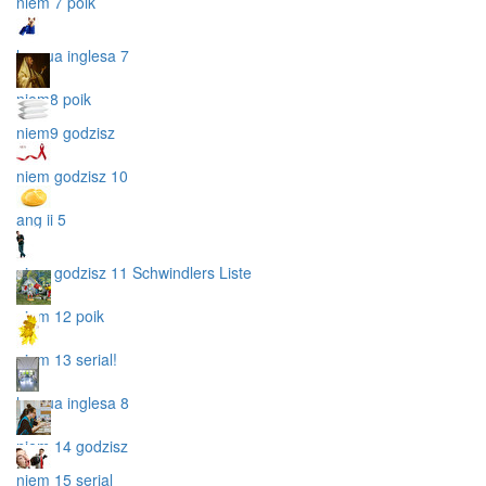
niem 7 poik
lengua inglesa 7
niem8 poik
niem9 godzisz
niem godzisz 10
ang ii 5
niem godzisz 11 Schwindlers Liste
niem 12 poik
niem 13 serial!
lengua inglesa 8
niem 14 godzisz
niem 15 serial