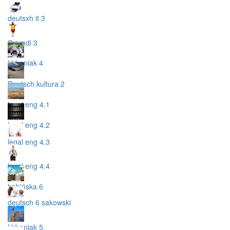
deutsxh it 3
Swendi 3
Urbaniak 4
Deutsch kultura 2
legal eng 4.1
legal eng 4.2
legal eng 4.3
legal eng 4.4
bobińska 6
deutsch 6 sakowski
Urbaniak 5