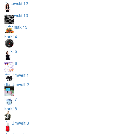
Sakowski 12
Sakowski 13
Urbaniak 13
korki 4
korki 5
korki 6
die Umwelt 1
die Umwelt 2
korki 7
korki 8
die Umwelt 3