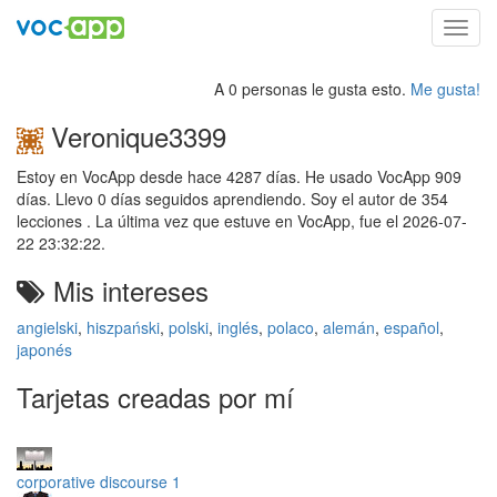
Toggl
navig
A 0 personas le gusta esto.
Me gusta!
Veronique3399
Estoy en VocApp desde hace 4287 días. He usado VocApp 909
días. Llevo 0 días seguidos aprendiendo. Soy el autor de 354
lecciones . La última vez que estuve en VocApp, fue el 2026-07-
22 23:32:22.
Mis intereses
angielski
,
hiszpański
,
polski
,
inglés
,
polaco
,
alemán
,
español
,
japonés
Tarjetas creadas por mí
corporative discourse 1