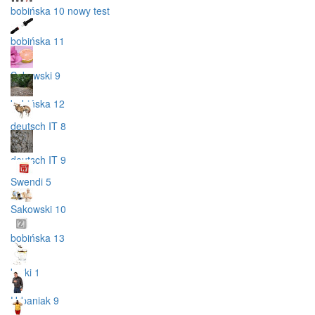
bobińska 10 nowy test
bobińska 11
Sakowski 9
bobińska 12
deutsch IT 8
deutsch IT 9
Swendi 5
Sakowski 10
bobińska 13
korki 1
Urbaniak 9