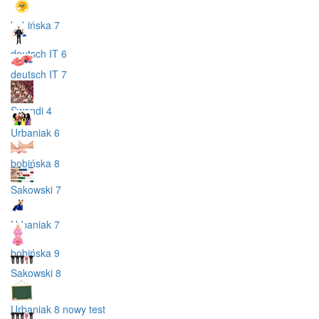
bobińska 7
deutsch IT 6
deutsch IT 7
Swendi 4
Urbaniak 6
bobińska 8
Sakowski 7
Urbaniak 7
bobińska 9
Sakowski 8
Urbaniak 8 nowy test