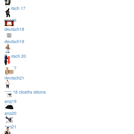
deutsch 17
ang16
deutsch18
deutsch19
Deutsch 20
ang17
deutsch21
ang 18 cloaths idioms
ang19
ang20
ang21