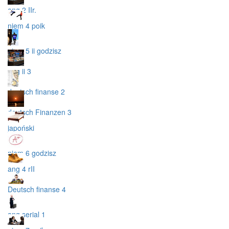
ang 2 IIr.
niem 4 poik
niem 5 ii godzisz
ang ii 3
deutsch finanse 2
deutsch Finanzen 3
japoński
niem 6 godzisz
ang 4 rII
Deutsch finanse 4
ang serial 1