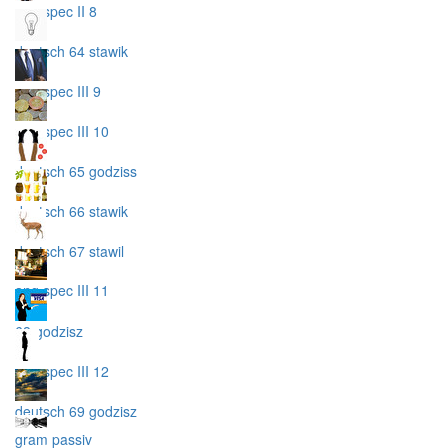
ang spec II 8
deutsch 64 stawik
ang spec III 9
ang spec III 10
deutsch 65 godziss
deutsch 66 stawik
deutsch 67 stawil
ang spec III 11
68 godzisz
ang spec III 12
deutsch 69 godzisz
gram passiv