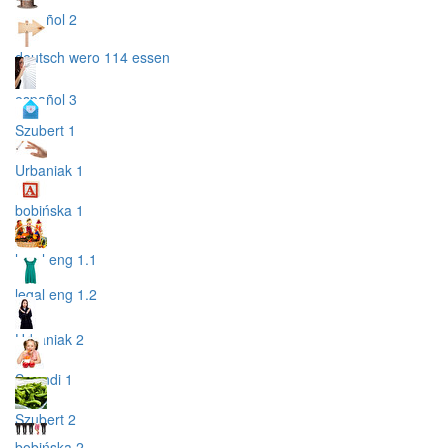
español 2
deutsch wero 114 essen
español 3
Szubert 1
Urbaniak 1
bobińska 1
legal eng 1.1
legal eng 1.2
Urbaniak 2
Swendi 1
Szubert 2
bobińska 2