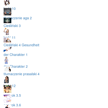
korki 10
tłumaczenie aga 2
Cieśliński 3
korki 11
Cieśliński 4 Gesundheit
der Charakter 1
der Charakter 2
tłumaczenie prasalski 4
korki 12
ang rok 3.5
ang rok 3.6