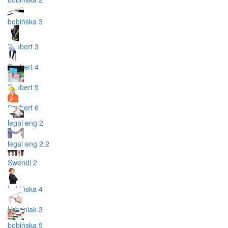
bobińska 3
Szubert 3
Szubert 4
Szubert 5
Szubert 6
legal eng 2
legal eng 2.2
Swendi 2
bobińska 4
Urbaniak 3
bobińska 5