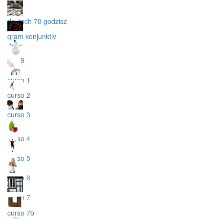
deutsch 70 godzisz
gram konjunktiv
esp 9
curso 1
curso 2
curso 3
curso 4
curso 5
curso 6
curso 7
curso 7b