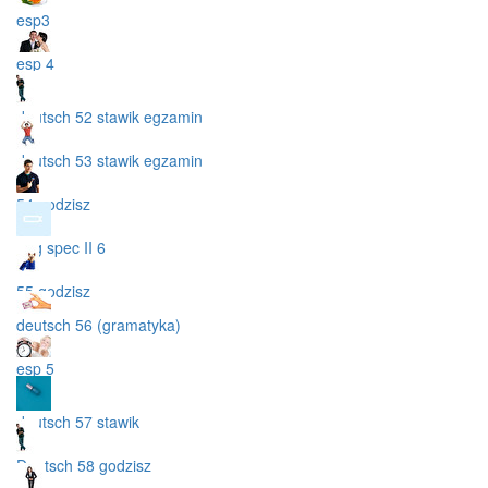
esp3
esp 4
deutsch 52 stawik egzamin
deutsch 53 stawik egzamin
54 godzisz
ang spec II 6
55 godzisz
deutsch 56 (gramatyka)
esp 5
deutsch 57 stawik
Deutsch 58 godzisz