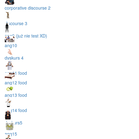
corporative discourse 2
discourse 3
ang9 (już nie test XD)
ang10
dyskurs 4
ang11 food
ang12 food
ang13 food
ang14 food
dyskurs5
ang15