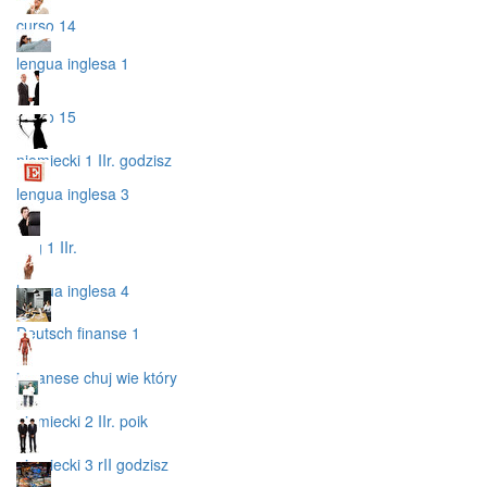
curso 14
lengua inglesa 1
curso 15
niemiecki 1 IIr. godzisz
lengua inglesa 3
ang 1 IIr.
lengua inglesa 4
Deutsch finanse 1
japanese chuj wie który
niemiecki 2 IIr. poik
niemiecki 3 rII godzisz