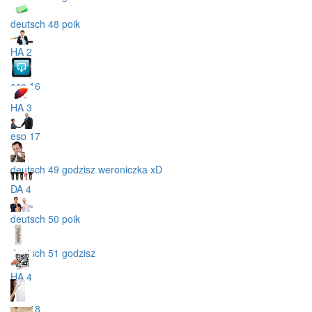
deutsch 48 poik
HA 2
esp 16
HA 3
esp 17
deutsch 49 godzisz weroniczka xD
DA 4
deutsch 50 poik
deutsch 51 godzisz
HA 4
esp 18