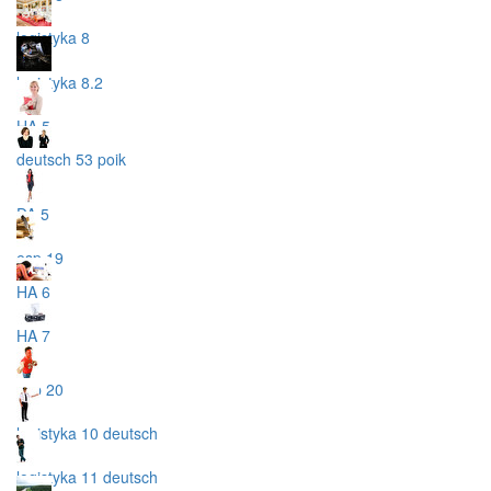
logistyka 8
logistyka 8.2
HA 5
deutsch 53 poik
DA 5
esp 19
HA 6
HA 7
esp 20
logistyka 10 deutsch
logistyka 11 deutsch