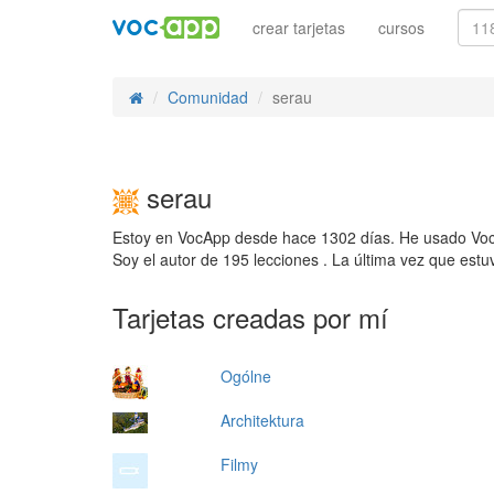
crear tarjetas
cursos
Comunidad
serau
serau
Estoy en VocApp desde hace 1302 días. He usado VocA
Soy el autor de 195 lecciones . La última vez que est
Tarjetas creadas por mí
Ogólne
Architektura
Filmy