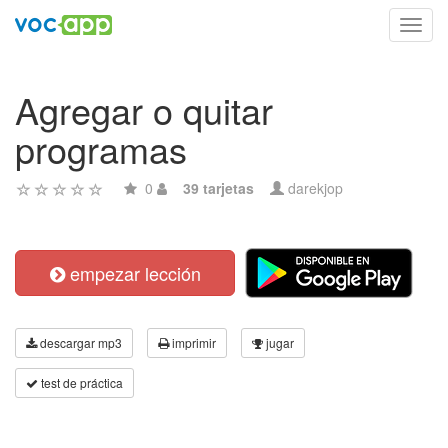
Toggl
navig
Agregar o quitar
programas
0
39 tarjetas
darekjop
empezar lección
descargar mp3
imprimir
jugar
test de práctica