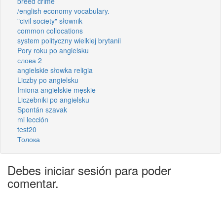
breed crime
/english economy vocabulary.
"civil society" słownik
common collocations
system polityczny wielkiej brytanii
Pory roku po angielsku
слова 2
angielskie słowka religia
Liczby po angielsku
Imiona angielskie męskie
Liczebniki po angielsku
Spontán szavak
mi lección
test20
Толока
Debes iniciar sesión para poder
comentar.