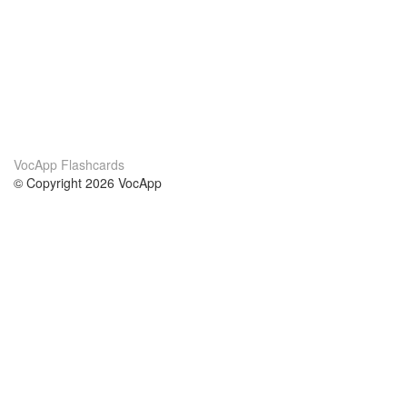
VocApp Flashcards
© Copyright 2026 VocApp
02-798 Mielczarskiego 8/58
Warsaw, Poland (EU)
Acerca de Nosotros
condiciones