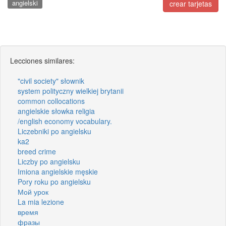
angielski
crear tarjetas
Lecciones similares:
"civil society" słownik
system polityczny wielkiej brytanii
common collocations
angielskie słowka religia
/english economy vocabulary.
Liczebniki po angielsku
ka2
breed crime
Liczby po angielsku
Imiona angielskie męskie
Pory roku po angielsku
Мой урок
La mia lezione
время
фразы