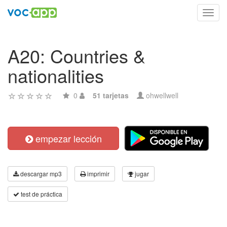
Toggl
navig
A20: Countries &
nationalities
0
51 tarjetas
ohwellwell
empezar lección
descargar mp3
imprimir
jugar
test de práctica