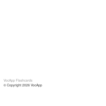
VocApp Flashcards
© Copyright 2026 VocApp
02-798 Mielczarskiego 8/58
Warsaw, Poland (EU)