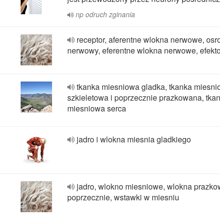
np odruch zginania
receptor, aferentne wlokna nerwowe, osr
nerwowy, eferentne wlokna nerwowe, efekto
tkanka miesniowa gladka, tkanka miesn
szkieletowa i poprzecznie prazkowana, tka
miesniowa serca
jadro i wlokna miesnia gladkiego
jadro, wlokno miesniowe, wlokna prazk
poprzecznie, wstawki w miesniu