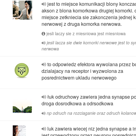
jest to miejsce komunikacji blony koncza
akson z blona komorkowa drugiej komorki. 
miejsce zetkniecia sie zakonczenia jednej 
nerwowej z druga komorka nerwowa.
jesli laczy sie z miesniowa jest miesniowa
jesli lacza sie dwie komorki nerwowe jest to s
nerwowa
to odpowiedz efektora wywolana przez b
dzialajacy na receptor i wyzwolona za
posrednictwem ukladu nerwowego
łuk odruchowy zawiera jedna synapse p
droga dosrodkowa a odrsodkowa
np odruch na rozciaganie oraz odruch kolano
luk zawiera wiecej niz jedna synapse a i
jest przewodzony przez neurony posrednic