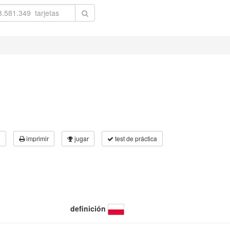
3
imprimir
jugar
test de práctica
definición