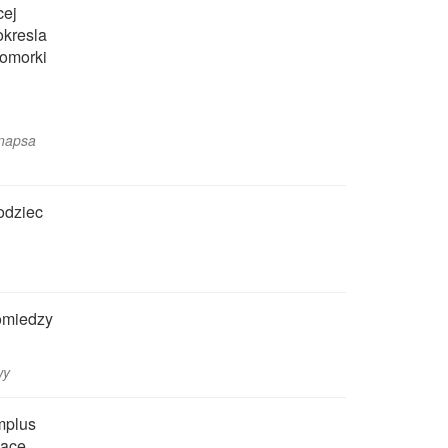
cej
okresla
komorki
ynapsa
odziec
omiedzy
wy
mplus
zace