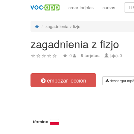
crear tarjetas
cursos
zagadnienia z fizjo
zagadnienia z fizjo
0
8 tarjetas
jujuju0
empezar lección
descargar mp
término