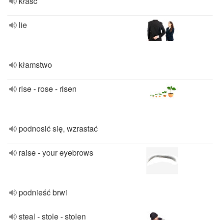
kłaść
lie
kłamstwo
rise - rose - risen
podnosić się, wzrastać
raise - your eyebrows
podnieść brwi
steal - stole - stolen