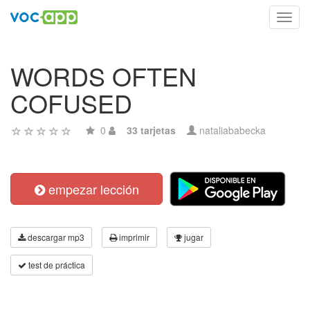
Toggl
navig
WORDS OFTEN
COFUSED
0
33 tarjetas
nataliababecka
empezar lección
descargar mp3
imprimir
jugar
test de práctica