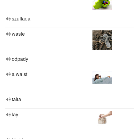
szuflada
waste
odpady
a waist
talia
lay