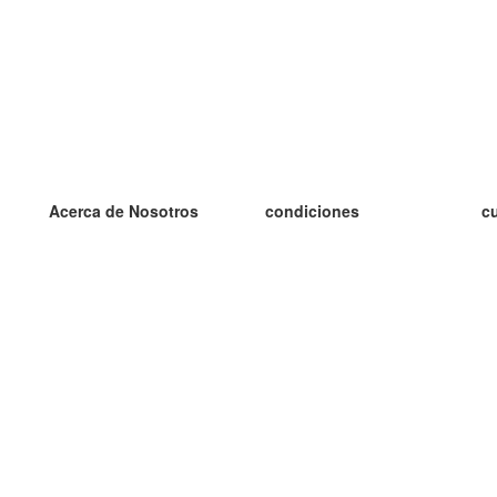
Acerca de Nosotros
condiciones
c
nuestro equipo
100% Garantía
es
blog
política de privacidad
es
prácticas Erasmus+
condiciones
es
prácticas a distancia
GDPR
es
es
Contacto
Más
es
contáctanos
tarjetas nuevas
algunos blogs
Ayuda
catálogo
Preguntas frecuentes