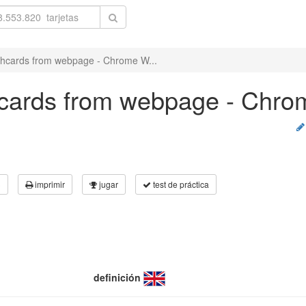
ashcards from webpage - Chrome W...
shcards from webpage - Chr
3
imprimir
jugar
test de práctica
definición