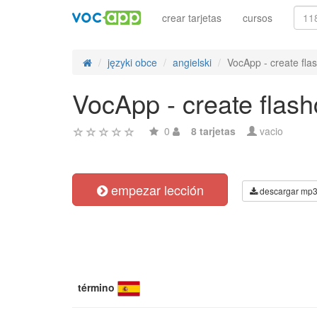
crear tarjetas
cursos
języki obce
angielski
VocApp - create fl
VocApp - create fla
0
8 tarjetas
vacio
empezar lección
descargar mp
término