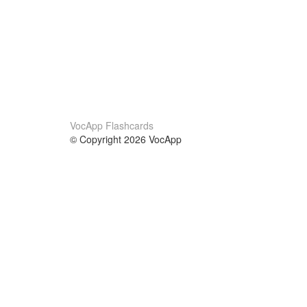
VocApp Flashcards
© Copyright 2026 VocApp
02-798 Mielczarskiego 8/58
Warsaw, Poland (EU)