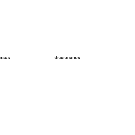
ursos
diccionarios
tudio inglés
tudio alemán
tudio francés
tudio ruso
tudio noruego
tudio sueco