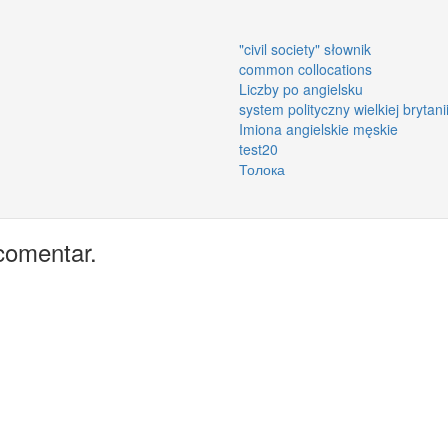
"civil society" słownik
common collocations
Liczby po angielsku
system polityczny wielkiej brytani
Imiona angielskie męskie
test20
Толока
comentar.