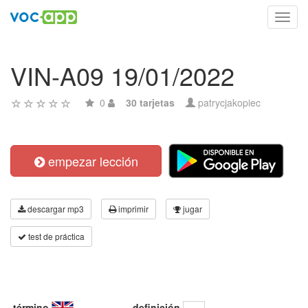
Toggl
navig
VIN-A09 19/01/2022
0
30 tarjetas
patrycjakopiec
empezar lección
descargar mp3
imprimir
jugar
test de práctica
término
definición