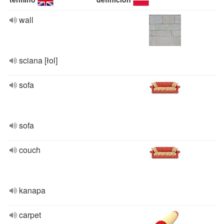
wall
sciana [łol]
sofa
sofa
couch
kanapa
carpet