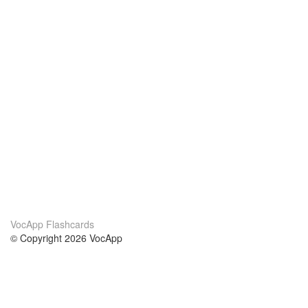
VocApp Flashcards
© Copyright 2026 VocApp
02-798 Mielczarskiego 8/58
Warsaw, Poland (EU)