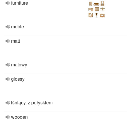
furniture
meble
matt
matowy
glossy
lśniący, z połyskiem
wooden