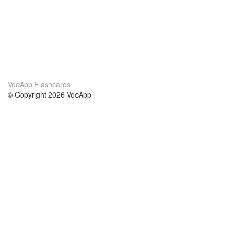
VocApp Flashcards
© Copyright 2026 VocApp
02-798 Mielczarskiego 8/58
Warsaw, Poland (EU)
Acerca de Nosotros
condiciones