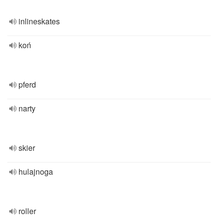
inlineskates
koń
pferd
narty
skier
hulajnoga
roller