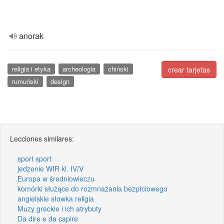
anorak
religia i etyka
archeologia
chiński
crear tarjetas
rumuński
design
Lecciones similares:
sport sport
jedzenie WIR kl. IV/V
Europa w średniowieczu
komórki służące do rozmnażania bezpłciowego
angielskie słowka religia
Muzy greckie i ich atrybuty
Da dire e da capire