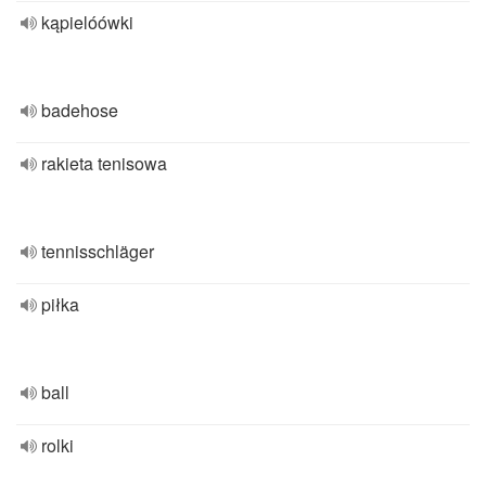
kąpielóówki
badehose
rakieta tenisowa
tennisschläger
piłka
ball
rolki