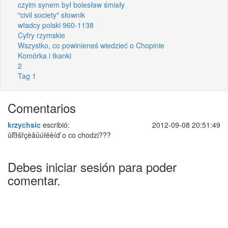
czyim synem był bolesław śmiały
"civil society" słownik
władcy polski 960-1138
Cyfry rzymskie
Wszystko, co powinieneś wiedzieć o Chopinie
Komórka i tkanki
2
Tag 1
Comentarios
krzychsic
escribió:
2012-09-08 20:51:49
ůľßšřçèâûúłěèíď o co chodzi???
Debes iniciar sesión para poder
comentar.