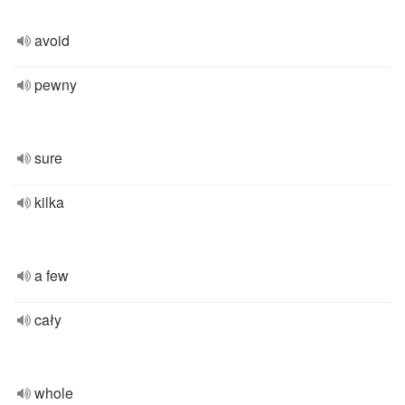
avoid
pewny
sure
kilka
a few
cały
whole