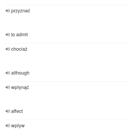
przyznać
to admit
chociaż
although
wpłynąć
affect
wpływ