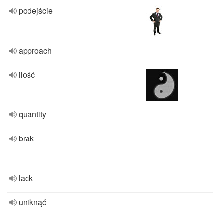
podejście
approach
ilość
quantity
brak
lack
uniknąć