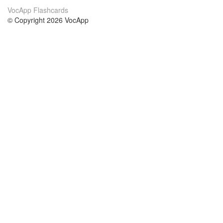
VocApp Flashcards
© Copyright 2026 VocApp
02-798 Mielczarskiego 8/58
Warsaw, Poland (EU)
Acerca de Nosotros
condiciones
nuestro equipo
100% Garantía
blog
política de privacidad
prácticas Erasmus+
condiciones
prácticas a distancia
GDPR
Contacto
cursos
contáctanos
estudio inglés