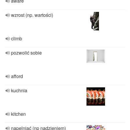
aware
wzrost (np. wartości)
climb
pozwolić sobie
afford
kuchnia
kitchen
napelniać (np nadzieniem)