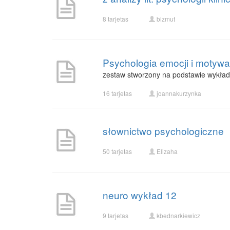
8 tarjetas
bizmut
Psychologia emocji i motywac
zestaw stworzony na podstawie wykład
16 tarjetas
joannakurzynka
słownictwo psychologiczne
50 tarjetas
Elizaha
neuro wykład 12
9 tarjetas
kbednarkiewicz