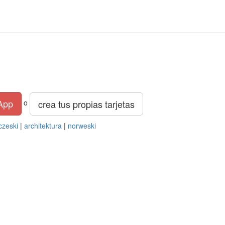
App
crea tus propias tarjetas
o
czeski
|
architektura
|
norweski