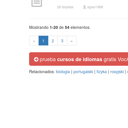
26 tarjetas
agaa1988
Mostrando
1-20
de
54
elementos.
«
1
2
3
»
prueba
gratis Voc
cursos de idiomas
Relacionados:
biologia
|
portugalski
|
fizyka
|
rosyjski
|