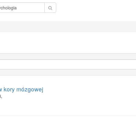
ów kory mózgowej
i,