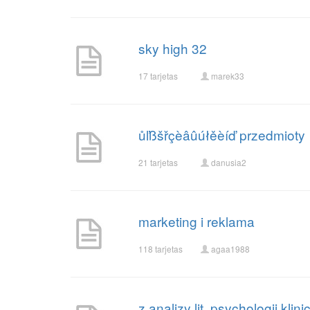
sky high 32
17 tarjetas
marek33
ůľßšřçèâûúłěèíď przedmioty
21 tarjetas
danusia2
marketing i reklama
118 tarjetas
agaa1988
z analizy lit. psychologii klini