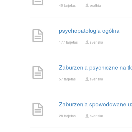
40 tarjetas
erathia
psychopatologia ogólna
177 tarjetas
svenska
Zaburzenia psychiczne na t
57 tarjetas
svenska
Zaburzenia spowodowane uż
28 tarjetas
svenska