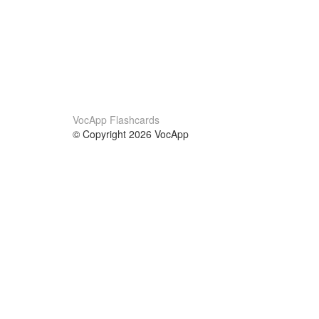
VocApp Flashcards
© Copyright 2026 VocApp
02-798 Mielczarskiego 8/58
Warsaw, Poland (EU)