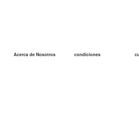
Acerca de Nosotros
condiciones
c
nuestro equipo
100% Garantía
es
blog
política de privacidad
es
prácticas Erasmus+
condiciones
es
prácticas a distancia
GDPR
es
es
Contacto
Más
es
contáctanos
tarjetas nuevas
algunos blogs
Ayuda
catálogo
Preguntas frecuentes