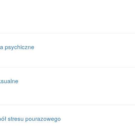
ia psychiczne
ksualne
pół stresu pourazowego