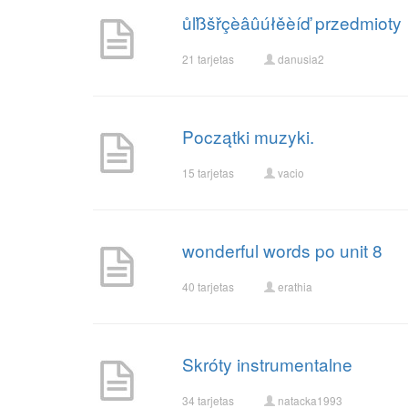
ůľßšřçèâûúłěèíď przedmioty
21 tarjetas
danusia2
Początki muzyki.
15 tarjetas
vacio
wonderful words po unit 8
40 tarjetas
erathia
Skróty instrumentalne
34 tarjetas
natacka1993