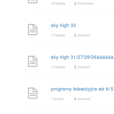
18 tarjetas
Karmelowa
sky high 32
17 tarjetas
marek33
sky high 31/27/29/26ààà
13 tarjetas
marek33
programy telewizyjne wir kl 5
7 tarjetas
danusia2