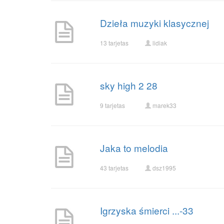
Dzieła muzyki klasycznej
13 tarjetas
lidiak
sky high 2 28
9 tarjetas
marek33
Jaka to melodia
43 tarjetas
dsz1995
Igrzyska śmierci ...-33