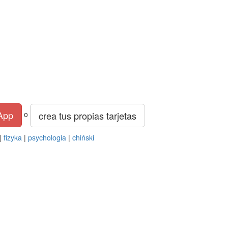
App
crea tus propias tarjetas
o
|
fizyka
|
psychologia
|
chiński