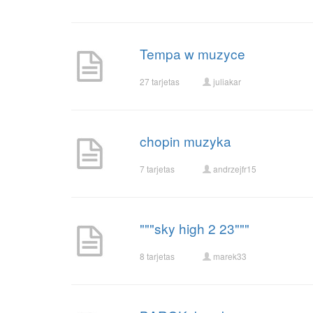
Tempa w muzyce
27 tarjetas
juliakar
chopin muzyka
7 tarjetas
andrzejfr15
"""sky high 2 23"""
8 tarjetas
marek33