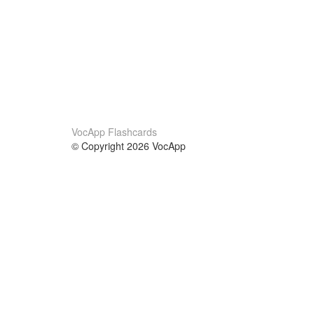
VocApp Flashcards
© Copyright 2026 VocApp
02-798 Mielczarskiego 8/58
Warsaw, Poland (EU)