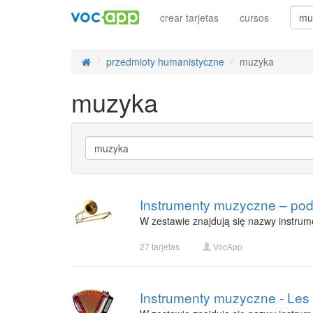
crear tarjetas
cursos
przedmioty humanistyczne
muzyka
muzyka
Instrumenty muzyczne – pods
W zestawie znajdują się nazwy instrum
27 tarjetas
VocApp
Instrumenty muzyczne - Les