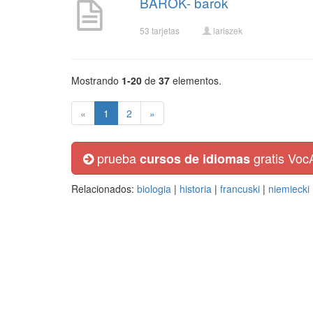
BAROK- barok
53 tarjetas
lariszek
Mostrando
1-20
de
37
elementos.
«
1
2
»
prueba
gratis Voc
cursos de idiomas
Relacionados:
biologia
|
historia
|
francuski
|
niemiecki