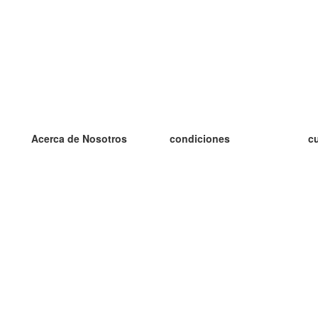
Acerca de Nosotros
condiciones
c
nuestro equipo
100% Garantía
es
blog
política de privacidad
es
prácticas Erasmus+
condiciones
es
prácticas a distancia
GDPR
es
es
Contacto
Más
es
contáctanos
tarjetas nuevas
algunos blogs
Ayuda
catálogo
Preguntas frecuentes