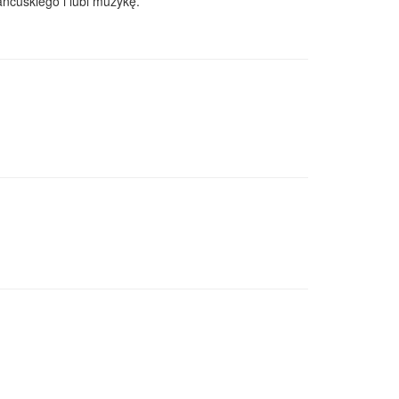
ncuskiego i lubi muzykę.