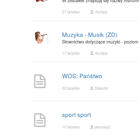
W zestawie znajdują się nazwy instrum
27 tarjetas
VocApp
Muzyka - Musik (ZD)
Słownictwo dotyczące muzyki - poziom
17 tarjetas
VocApp
WOS: Pańśtwo
22 tarjetas
Daka34
sport sport
10 tarjetas
danusia2