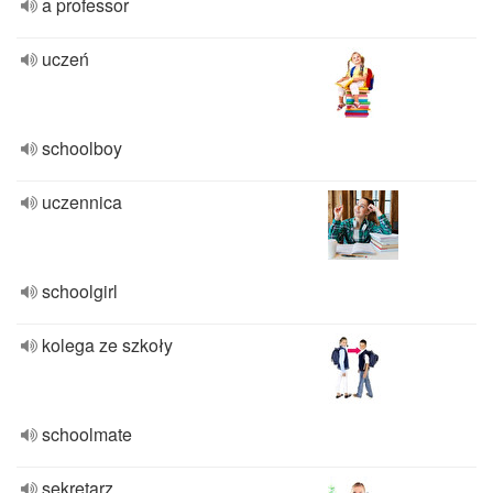
a professor
uczeń
schoolboy
uczennica
schoolgirl
kolega ze szkoły
schoolmate
sekretarz