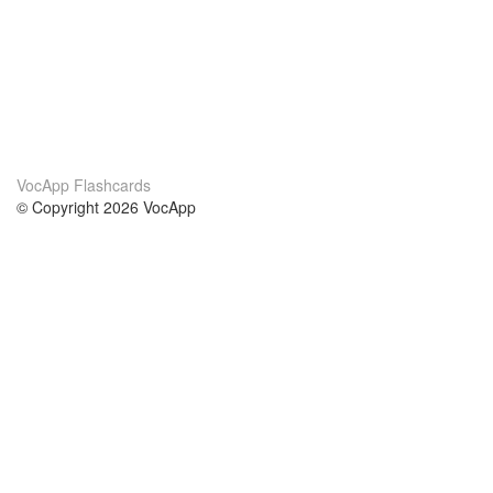
VocApp Flashcards
© Copyright 2026 VocApp
02-798 Mielczarskiego 8/58
Warsaw, Poland (EU)
Acerca de Nosotros
condiciones