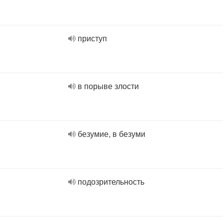
приступ
в порыве злости
безумие, в безуми
подозрительность