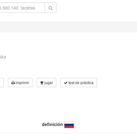
nska
3
imprimir
jugar
test de práctica
definición