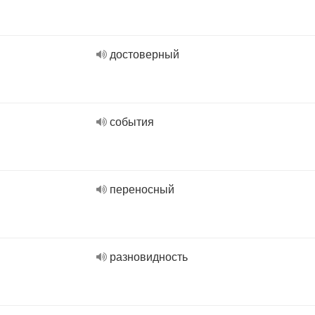
достоверный
события
переносный
разновидность