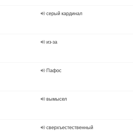
серый кардинал
из-за
Пафос
вымысел
сверхъестественный