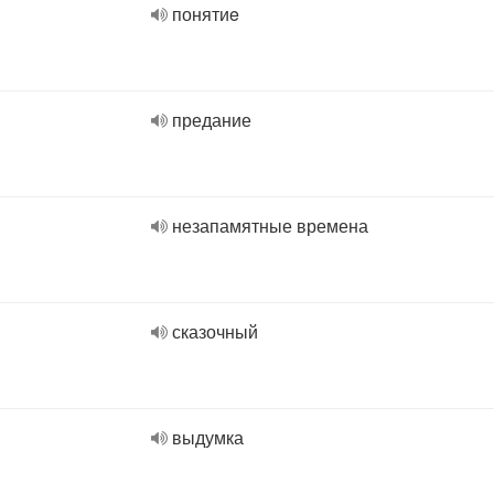
понятиe
предание
незапамятные времена
сказочный
выдумка