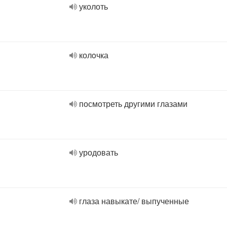
уколоть
колoчка
посмотреть другими глазами
уродовать
глаза навыкате/ выпученные