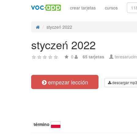
crear tarjetas
cursos
styczeń 2022
styczeń 2022
0
65 tarjetas
teresaruci
empezar lección
descargar mp
término