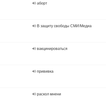
аборт
В защиту cвободы СМИ/Медиа
вакцинироваться
прививка
раскол мнени