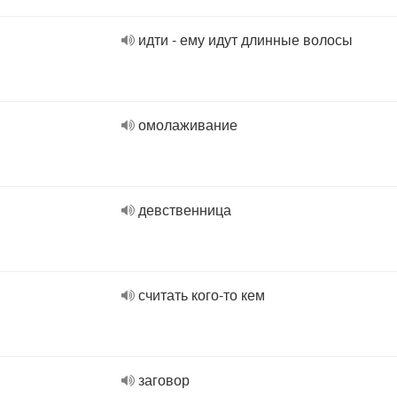
идти - ему идут длинные волосы
омолаживание
девственница
считать кого-то кем
заговор