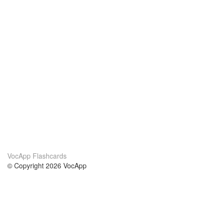
VocApp Flashcards
© Copyright 2026 VocApp
02-798 Mielczarskiego 8/58
Warsaw, Poland (EU)