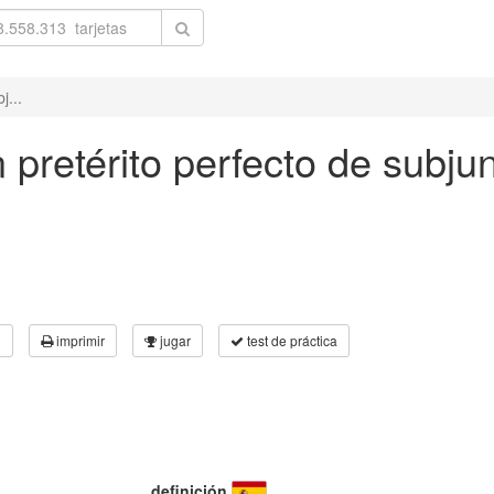
j...
n pretérito perfecto de subjun
3
imprimir
jugar
test de práctica
definición