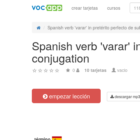
crear tarjetas
cursos
Spanish verb 'varar' in pretérito perfecto de sub
Spanish verb 'varar' i
conjugation
0
10 tarjetas
vacio
empezar lección
descargar mp
término