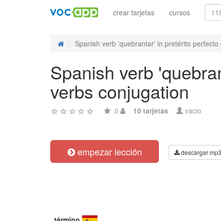
crear tarjetas
cursos
Spanish verb 'quebrantar' in pretérito perfecto 
Spanish verb 'quebrant
verbs conjugation
0
10 tarjetas
vacio
empezar lección
descargar mp
término