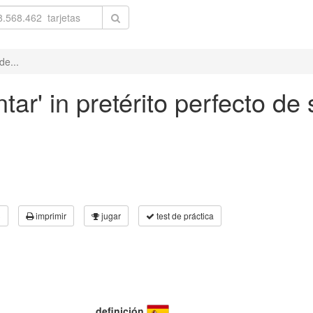
de...
ar' in pretérito perfecto de 
3
imprimir
jugar
test de práctica
definición