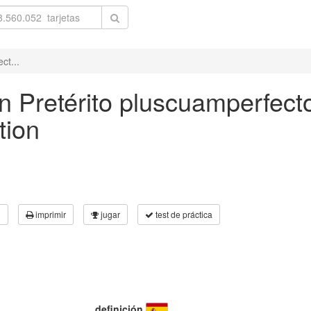
ct...
in Pretérito pluscuamperfect
tion
3
imprimir
jugar
test de práctica
definición