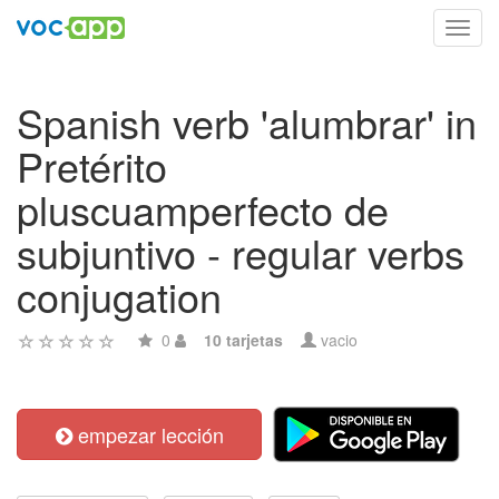
Toggl
navig
Spanish verb 'alumbrar' in
Pretérito
pluscuamperfecto de
subjuntivo - regular verbs
conjugation
0
10 tarjetas
vacio
empezar lección