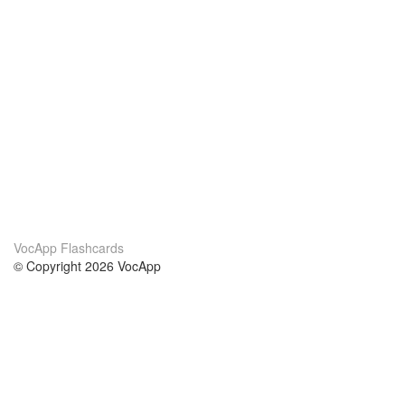
VocApp Flashcards
© Copyright 2026 VocApp
02-798 Mielczarskiego 8/58
Warsaw, Poland (EU)